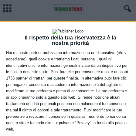
Home
Formula 1
F1, Gran Premio dell’Azerbaijan: Charles e Carlos quarto e ottavo
FORMULA 1
MARANELLO
F1, Gran Premio dell’Azerbaijan: Charles
Il rispetto della tua riservatezza è la
nostra priorità
e Carlos quarto e ottavo
Noi e i nostri partner archiviamo informazioni su un dispositivo (e/o vi
6 Giugno 2021
accediamo), quali cookie e trattiamo i dati personali, quali gli
identificativi unici e informazioni generali inviate da un dispositivo per
le finalità descritte sotto. Puoi fare clic per consentire a noi e ai nostri
1733 partner di trattarli per queste finalità. In alternativa puoi fare clic
per negare il consenso o accedere a informazioni più dettagliate e
modificare le tue preferenze prima di acconsentire. Le tue preferenze
si applicheranno solo a questo sito web. Si rende noto che alcuni
trattamenti dei dati personali possono non richiedere il tuo consenso,
ma hai il diritto di opporti a tale trattamento. Puoi modificare le tue
preferenze o revocare il consenso in qualsiasi momento tornando su
La Scuderia Ferrari Mission Winnow ha raccolto un quarto e un
questo sito e facendo clic sul pulsante "Privacy" in fondo alla pagina
ottavo posto con Charles Leclerc e Carlos Sainz nel Gran Premio
web.