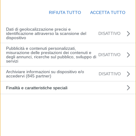
brevi rovesci. Temperature minime pressoché stazionarie intorno a
19/22 gradi; massime in aumento comprese tra 28 e 34 gradi. Venti
RIFIUTA TUTTO
ACCETTA TUTTO
deboli di direzione variabile e a regime di brezza sulla costa.
Mare poco mosso.
Dati di geolocalizzazione precisi e
identificazione attraverso la scansione del
DISATTIVO
(Arpae)
dispositivo
Pubblicità e contenuti personalizzati,
misurazione delle prestazioni dei contenuti e
DISATTIVO
degli annunci, ricerche sul pubblico, sviluppo di
servizi
Archiviare informazioni su dispositivo e/o
DISATTIVO
Articolo precedente
Articolo successivo
accedervi (845 partner)
Ceramica: Regione e
Vignola, differito al 30
Finalità e caratteristiche speciali
imprese insieme per
settembre il termine per
coniugare ambiente e
pagare l’acconto IMU 2021
competitività