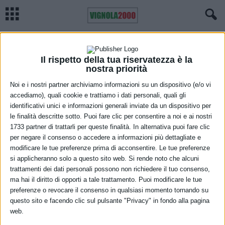
Home
Meteo
Previsioni meteo Emilia Romagna, sabato 12 giugno
METEO
Previsioni meteo Emilia Romagna,
Il rispetto della tua riservatezza è la
nostra priorità
sabato 12 giugno
Noi e i nostri partner archiviamo informazioni su un dispositivo (e/o vi
accediamo), quali cookie e trattiamo i dati personali, quali gli
11 Giugno 2021
identificativi unici e informazioni generali inviate da un dispositivo per
le finalità descritte sotto. Puoi fare clic per consentire a noi e ai nostri
1733 partner di trattarli per queste finalità. In alternativa puoi fare clic
per negare il consenso o accedere a informazioni più dettagliate e
modificare le tue preferenze prima di acconsentire. Le tue preferenze
si applicheranno solo a questo sito web. Si rende noto che alcuni
trattamenti dei dati personali possono non richiedere il tuo consenso,
ma hai il diritto di opporti a tale trattamento. Puoi modificare le tue
Cielo in prevalenza poco nuvoloso per nubi alte e sottili. Nelle ore
preferenze o revocare il consenso in qualsiasi momento tornando su
questo sito e facendo clic sul pulsante "Privacy" in fondo alla pagina
pomeridiane aumento della nuvolosità cumuliforme soprattutto sui
web.
rilievi centro-occidentali, ove non si escludono del tutto deboli e