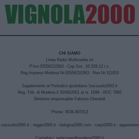
CHI SIAMO
Linea Radio Multimedia srl
P.Iva 02556210363 - Cap.Soc. 10.329,12 i.v.
Reg.Imprese Modena Nr.02556210363 - Rea Nr.311810
Supplemento al Periodico quotidiano Sassuolo2000.it
Reg. Trib. di Modena il 30/08/2001 al nr. 1599 - ROC 7892
Direttore responsabile Fabrizio Gherardi
Phone: 0536.807013
:
sassuolo2000.it
-
reggio2000.it
-
bologna2000.com
-
carpi2000.it
-
appenninono
Contattaci:
redazione@modena2000.it