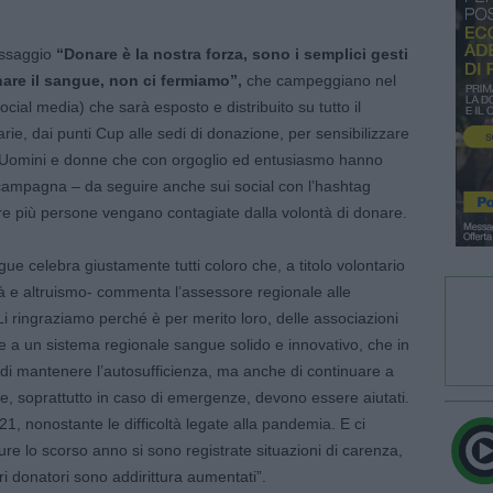
messaggio
“Donare è la nostra forza, sono i semplici gesti
re il sangue, non ci fermiamo”,
che campeggiano nel
ocial media) che sarà esposto e distribuito su tutto il
tarie, dai punti Cup alle sedi di donazione, per sensibilizzare
to. Uomini e donne che con orgoglio ed entusiasmo hanno
a campagna – da seguire anche sui social con l’hashtag
re più persone vengano contagiate dalla volontà di donare.
ue celebra giustamente tutti coloro che, a titolo volontario
tà e altruismo- commenta l’assessore regionale alle
 Li ringraziamo perché è per merito loro, delle associazioni
e a un sistema regionale sangue solido e innovativo, che in
i mantenere l’autosufficienza, ma anche di continuare a
e, soprattutto in caso di emergenze, devono essere aiutati.
, nonostante le difficoltà legate alla pandemia. E ci
e lo scorso anno si sono registrate situazioni di carenza,
ri donatori sono addirittura aumentati”.