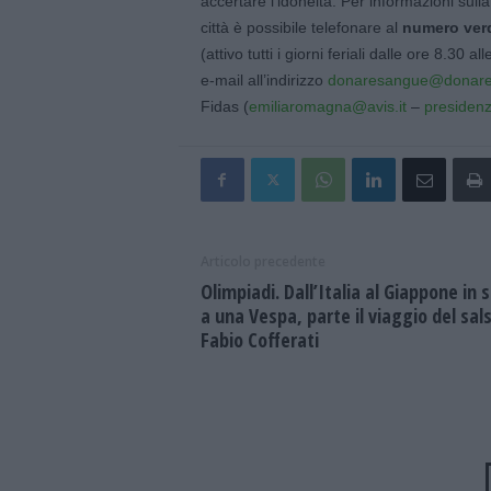
accertare l’idoneità. Per informazioni sull
città è possibile telefonare al
numero verd
(attivo tutti i giorni feriali dalle ore 8.30 
e-mail all’indirizzo
donaresangue@donares
Fidas (
emiliaromagna@avis.it
–
presidenz
Articolo precedente
Olimpiadi. Dall’Italia al Giappone in s
a una Vespa, parte il viaggio del sal
Fabio Cofferati