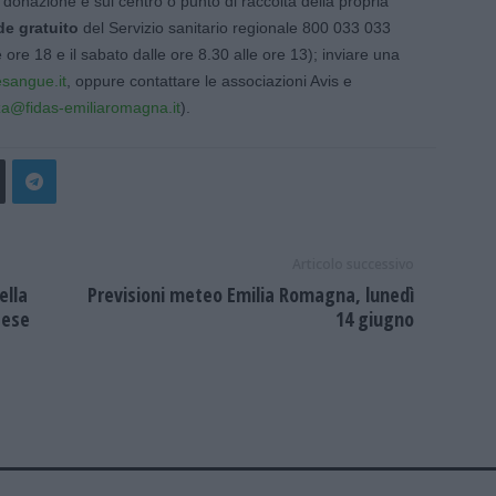
a donazione e sul centro o punto di raccolta della propria
e gratuito
del Servizio sanitario regionale 800 033 033
alle ore 18 e il sabato dalle ore 8.30 alle ore 13); inviare una
angue.it
, oppure contattare le associazioni Avis e
a@fidas-emiliaromagna.it
).
Articolo successivo
ella
Previsioni meteo Emilia Romagna, lunedì
sese
14 giugno