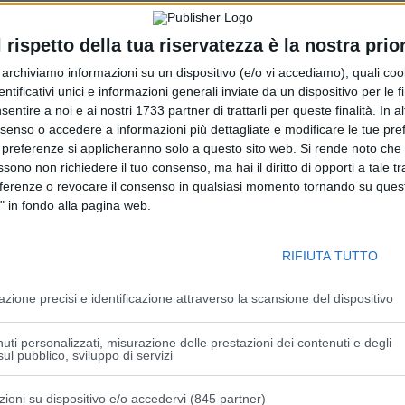
Emilia-Romagna
l rispetto della tua riservatezza è la nostra prior
r archiviamo informazioni su un dispositivo (e/o vi accediamo), quali cook
 CoV2, sono lievemente diminuite (-2,4%) le unità di
dentificativi unici e informazioni generali inviate da un dispositivo per le fi
a
: 208.000 contro 213.186 del 2019. Tale diminuzione della
sentire a noi e ai nostri 1733 partner di trattarli per queste finalità. In a
 con le Associazioni e Federazioni di donatori a fronte di
nsenso o accedere a informazioni più dettagliate e modificare le tue pr
ovuto alla riduzione dell’attività clinica e alla
 preferenze si applicheranno solo a questo sito web. Si rende noto che 
o infatti diminuite del 3% le unità trasfuse (191.904 nel
ssono non richiedere il tuo consenso, ma hai il diritto di opporti a tale t
eferenze o revocare il consenso in qualsiasi momento tornando su quest
" in fondo alla pagina web.
isultato positivo e non si sono create situazioni di carenza.
resi, passate da 63.741 a 72.249, con un aumento del
RIFIUTA TUTTO
onale.
azione precisi e identificazione attraverso la scansione del dispositivo
 toccare quota
139.697
, in crescita rispetto allo scorso anno
, ai
volontari
delle associazioni e a un
sistema
uti personalizzati, misurazione delle prestazioni dei contenuti e degli
ul pubblico, sviluppo di servizi
anno dopo anno la regione
è in grado di mantenere
 intervento né alcun tipo di attività sanitaria in cui fosse
ato. Non solo; nonostante il periodo emergenziale l’Emilia-
zioni su dispositivo e/o accedervi (845 partner)