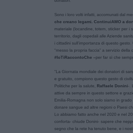
donatori.
Sono i loro volti infatti, accomunati dal 
che creano legami. ContinuiAMO a dona
materiale (locandine, totem, sticker per i s
territorio, dagli ospedali alle Aziende sani
i cittadini sull’importanza di questo ges
“messo la propria faccia” a servizio dell
#IoTiRaccontoChe –
per far sì che semp
“La Giornata mondiale dei donatori di sang
e gratuito, compiono questo gesto di civil
Politiche per la salute,
Raffaele Donini
-.
attive da sempre in questo settore e grazi
Emilia-Romagna non solo siamo in grado d
donare sangue ad altre regioni o Paesi ch
Lo abbiamo fatto anche nel 2020 e nel 2021
conforta- chiude Donini- sapere che neppur
segno che la rete ha tenuto bene, e i nost