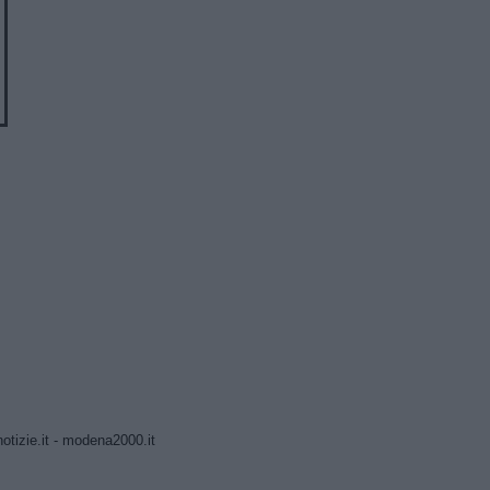
tizie.it
-
modena2000.it