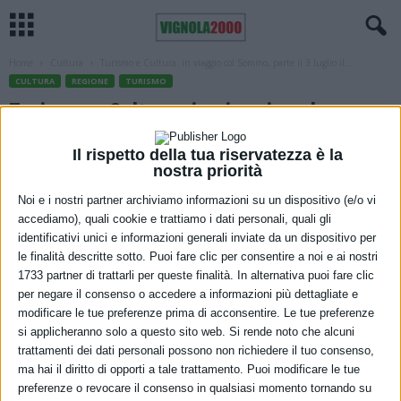
Home
Cultura
Turismo e Cultura: in viaggio col Sommo, parte il 3 luglio il...
CULTURA
REGIONE
TURISMO
Turismo e Cultura: in viaggio col
Sommo, parte il 3 luglio il Treno di
Il rispetto della tua riservatezza è la
Dante tra Firenze e Ravenna
nostra priorità
Noi e i nostri partner archiviamo informazioni su un dispositivo (e/o vi
17 Giugno 2021
accediamo), quali cookie e trattiamo i dati personali, quali gli
identificativi unici e informazioni generali inviate da un dispositivo per
le finalità descritte sotto. Puoi fare clic per consentire a noi e ai nostri
1733 partner di trattarli per queste finalità. In alternativa puoi fare clic
per negare il consenso o accedere a informazioni più dettagliate e
modificare le tue preferenze prima di acconsentire. Le tue preferenze
si applicheranno solo a questo sito web. Si rende noto che alcuni
trattamenti dei dati personali possono non richiedere il tuo consenso,
ma hai il diritto di opporti a tale trattamento. Puoi modificare le tue
preferenze o revocare il consenso in qualsiasi momento tornando su
In viaggio col Sommo: da
Firenze a Ravenna
e ritorno, toccando i