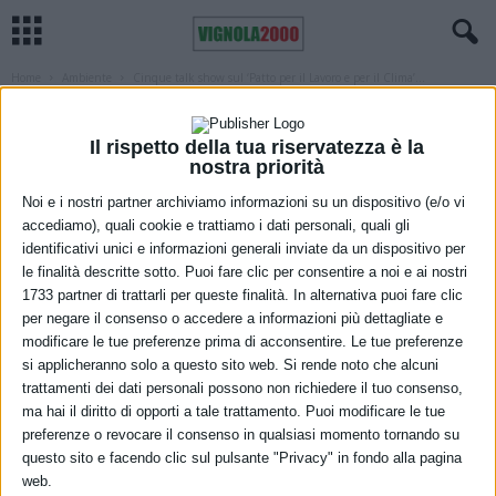
Home
Ambiente
Cinque talk show sul ‘Patto per il Lavoro e per il Clima’...
AMBIENTE
REGIONE
Cinque talk show sul ‘Patto per il
Il rispetto della tua riservatezza è la
nostra priorità
Lavoro e per il Clima’ dell’Emilia-
Noi e i nostri partner archiviamo informazioni su un dispositivo (e/o vi
Romagna
accediamo), quali cookie e trattiamo i dati personali, quali gli
identificativi unici e informazioni generali inviate da un dispositivo per
18 Giugno 2021
le finalità descritte sotto. Puoi fare clic per consentire a noi e ai nostri
1733 partner di trattarli per queste finalità. In alternativa puoi fare clic
per negare il consenso o accedere a informazioni più dettagliate e
modificare le tue preferenze prima di acconsentire. Le tue preferenze
si applicheranno solo a questo sito web. Si rende noto che alcuni
trattamenti dei dati personali possono non richiedere il tuo consenso,
ma hai il diritto di opporti a tale trattamento. Puoi modificare le tue
preferenze o revocare il consenso in qualsiasi momento tornando su
questo sito e facendo clic sul pulsante "Privacy" in fondo alla pagina
web.
Cinque appuntamenti giornalieri per presentare il ‘
Patto per il