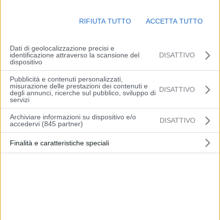
comprese tra 22 e 25 gradi, con valori leggermente inferiori in
aperta campagna; massime intorno a 32/33 gradi lungo la fascia
RIFIUTA TUTTO
ACCETTA TUTTO
costiera e tra 35 e 37 gradi nei capoluoghi delle pianure interne.
Venti deboli meridionali con locali e temporanei rinforzi sul settore
centro-occidentale nel corso della seconda parte della giornata, a
Dati di geolocalizzazione precisi e
identificazione attraverso la scansione del
DISATTIVO
regime di brezza lungo la fascia costiera. Mare quasi calmo o poco
dispositivo
mosso.
Pubblicità e contenuti personalizzati,
misurazione delle prestazioni dei contenuti e
DISATTIVO
degli annunci, ricerche sul pubblico, sviluppo di
(Arpae)
servizi
Archiviare informazioni su dispositivo e/o
DISATTIVO
accedervi (845 partner)
Finalità e caratteristiche speciali
Articolo precedente
Articolo successivo
Da domani la capienza
A Vignola la Giunta ripulisce
massima sui mezzi di
la panchina rossa pensando
trasporto pubblico passa
a Saman
dal 50 all’80%