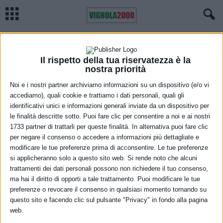
Home
Meteo
Previsioni meteo Emilia Romagna, domenica 20 giugno
METEO
Previsioni meteo Emilia Romagna,
Il rispetto della tua riservatezza è la
nostra priorità
domenica 20 giugno
Noi e i nostri partner archiviamo informazioni su un dispositivo (e/o vi
accediamo), quali cookie e trattiamo i dati personali, quali gli
19 Giugno 2021
identificativi unici e informazioni generali inviate da un dispositivo per
le finalità descritte sotto. Puoi fare clic per consentire a noi e ai nostri
1733 partner di trattarli per queste finalità. In alternativa puoi fare clic
per negare il consenso o accedere a informazioni più dettagliate e
modificare le tue preferenze prima di acconsentire. Le tue preferenze
si applicheranno solo a questo sito web. Si rende noto che alcuni
trattamenti dei dati personali possono non richiedere il tuo consenso,
ma hai il diritto di opporti a tale trattamento. Puoi modificare le tue
In prevalenza poco nuvoloso per il transito di nubi medio-alte; ampi
preferenze o revocare il consenso in qualsiasi momento tornando su
rasserenamenti in serata. Temperature in lieve ulteriore aumento
questo sito e facendo clic sul pulsante "Privacy" in fondo alla pagina
web.
nei valori massimi, con locale disagio bioclimatico. Minime