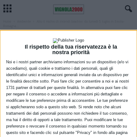
Home
Ambiente
Alto il rischio di incendi boschivi: da lunedì 5 luglio in Emilia-
Romagna...
AMBIENTE
REGIONE
Alto il rischio di incendi boschivi: da
Il rispetto della tua riservatezza è la
lunedì 5 luglio in Emilia-Romagna scatta
nostra priorità
lo stato di grave pericolosità
Noi e i nostri partner archiviamo informazioni su un dispositivo (e/o vi
accediamo), quali cookie e trattiamo i dati personali, quali gli
identificativi unici e informazioni generali inviate da un dispositivo per
2 Luglio 2021
le finalità descritte sotto. Puoi fare clic per consentire a noi e ai nostri
1731 partner di trattarli per queste finalità. In alternativa puoi fare clic
per negare il consenso o accedere a informazioni più dettagliate e
modificare le tue preferenze prima di acconsentire. Le tue preferenze
si applicheranno solo a questo sito web. Si rende noto che alcuni
trattamenti dei dati personali possono non richiedere il tuo consenso,
ma hai il diritto di opporti a tale trattamento. Puoi modificare le tue
preferenze o revocare il consenso in qualsiasi momento tornando su
questo sito e facendo clic sul pulsante "Privacy" in fondo alla pagina