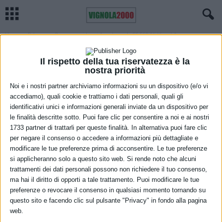
Home
Bologna
Proseguono i lavori Anas lungo la SS 569 “di Vignola”
BOLOGNA
VIABILITÀ
VIGNOLA
Proseguono i lavori Anas lungo la SS 569
Il rispetto della tua riservatezza è la
nostra priorità
“di Vignola”
Noi e i nostri partner archiviamo informazioni su un dispositivo (e/o vi
13 Luglio 2021
accediamo), quali cookie e trattiamo i dati personali, quali gli
identificativi unici e informazioni generali inviate da un dispositivo per
le finalità descritte sotto. Puoi fare clic per consentire a noi e ai nostri
1733 partner di trattarli per queste finalità. In alternativa puoi fare clic
per negare il consenso o accedere a informazioni più dettagliate e
modificare le tue preferenze prima di acconsentire. Le tue preferenze
si applicheranno solo a questo sito web. Si rende noto che alcuni
trattamenti dei dati personali possono non richiedere il tuo consenso,
ma hai il diritto di opporti a tale trattamento. Puoi modificare le tue
Per consentire l’avanzamento dei lavori di realizzazione delle opere
preferenze o revocare il consenso in qualsiasi momento tornando su
di urbanizzazione sono previste modifiche alla circolazione lungo la
questo sito e facendo clic sul pulsante "Privacy" in fondo alla pagina
strada statale 569 “di Vignola”.
web.