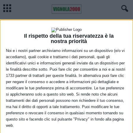
Home
Meteo
Previsioni meteo Emilia Romagna, venerdì 16 luglio
METEO
Previsioni meteo Emilia Romagna,
Il rispetto della tua riservatezza è la
nostra priorità
venerdì 16 luglio
Noi e i nostri partner archiviamo informazioni su un dispositivo (e/o vi
accediamo), quali cookie e trattiamo i dati personali, quali gli
15 Luglio 2021
identificativi unici e informazioni generali inviate da un dispositivo per
le finalità descritte sotto. Puoi fare clic per consentire a noi e ai nostri
1733 partner di trattarli per queste finalità. In alternativa puoi fare clic
per negare il consenso o accedere a informazioni più dettagliate e
modificare le tue preferenze prima di acconsentire. Le tue preferenze
si applicheranno solo a questo sito web. Si rende noto che alcuni
trattamenti dei dati personali possono non richiedere il tuo consenso,
ma hai il diritto di opporti a tale trattamento. Puoi modificare le tue
Cielo nuvoloso o molto nuvoloso, con annuvolamenti
preferenze o revocare il consenso in qualsiasi momento tornando su
temporaneamente più consistenti associati a precipitazioni
questo sito e facendo clic sul pulsante "Privacy" in fondo alla pagina
web.
irregolari, localmente anche a carattere di rovescio e/o temporale. I