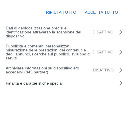
fenomeni potranno interessare, nel corso della giornata, con
tempistiche diverse, l’intero territorio. Temperature minime
RIFIUTA TUTTO
ACCETTA TUTTO
stazionarie o in lieve aumento; valori compresi tra 20 e 22 gradi.
Massime in generale flessione comprese fra 23 gradi della pianura
centro-occidentale e 24/25 gradi della costa. Venti deboli, variabili
Dati di geolocalizzazione precisi e
identificazione attraverso la scansione del
DISATTIVO
al mattino, tendenti a divenire occidentali dal pomeriggio, con
dispositivo
rinforzi sul mare e sulla costa. Mare poco mosso durante la
Pubblicità e contenuti personalizzati,
mattinata, tendente a divenire mosso dal pomeriggio.
misurazione delle prestazioni dei contenuti e
DISATTIVO
degli annunci, ricerche sul pubblico, sviluppo di
servizi
(Arpae)
Archiviare informazioni su dispositivo e/o
DISATTIVO
accedervi (845 partner)
Finalità e caratteristiche speciali
Articolo precedente
Articolo successivo
Vignola: la Giunta regionale
Venerdì 16 luglio torna
in visita al cantiere del
“Estate a Vignola”
nuovo Pronto soccorso