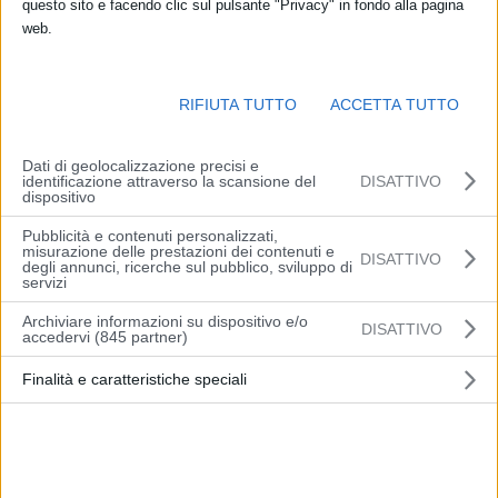
della finanza. Non è questo il caso di
Roberto Meneguzzo, che in
questo sito e facendo clic sul pulsante "Privacy" in fondo alla pagina
questo settore finanziario lavora fin da quando aveva poco
web.
più che vent’anni
.
RIFIUTA TUTTO
ACCETTA TUTTO
Ma
chi è Roberto Meneguzzo
?
L’imprenditore nato a Malo (Vicenza) ha costruito il suo impero da
Dati di geolocalizzazione precisi e
identificazione attraverso la scansione del
DISATTIVO
zero, partendo da importanti successi in campo accademico e
dispositivo
stage prestigiosi oltreoceano.
Pubblicità e contenuti personalizzati,
misurazione delle prestazioni dei contenuti e
DISATTIVO
degli annunci, ricerche sul pubblico, sviluppo di
Era il 1980 quando il giovane
Meneguzzo, tornato in patria nel
servizi
suo amato Triveneto, fondava la Palladio Finanziaria
. Prima
Archiviare informazioni su dispositivo e/o
con il supporto di investitori locali, poi attraendo nomi sempre più
DISATTIVO
accedervi (845 partner)
prestigiosi della finanza internazionale, ha traghettato il mondo
degli investimenti italiani nel settore della Private Equity
Finalità e caratteristiche speciali
diventandone in poco tempo protagonista.
Cos’è la Private Equity, la passione