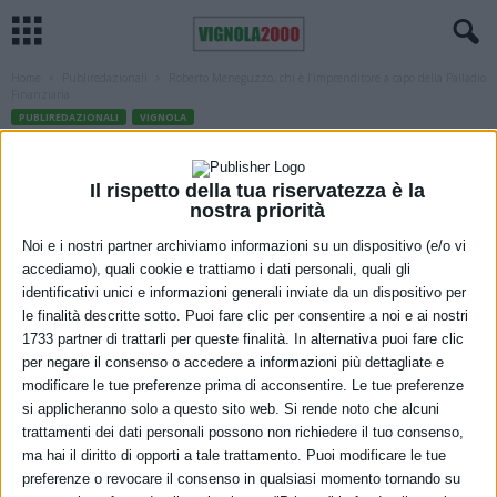
Home
Publiredazionali
Roberto Meneguzzo, chi è l’imprenditore a capo della Palladio
Finanziaria
PUBLIREDAZIONALI
VIGNOLA
Roberto Meneguzzo, chi è
l’imprenditore a capo della Palladio
Il rispetto della tua riservatezza è la
nostra priorità
Finanziaria
Noi e i nostri partner archiviamo informazioni su un dispositivo (e/o vi
accediamo), quali cookie e trattiamo i dati personali, quali gli
21 Luglio 2021
identificativi unici e informazioni generali inviate da un dispositivo per
le finalità descritte sotto. Puoi fare clic per consentire a noi e ai nostri
1733 partner di trattarli per queste finalità. In alternativa puoi fare clic
per negare il consenso o accedere a informazioni più dettagliate e
modificare le tue preferenze prima di acconsentire. Le tue preferenze
si applicheranno solo a questo sito web. Si rende noto che alcuni
trattamenti dei dati personali possono non richiedere il tuo consenso,
ma hai il diritto di opporti a tale trattamento. Puoi modificare le tue
Il mondo della Private Equity può confondere chi non sia un esperto
preferenze o revocare il consenso in qualsiasi momento tornando su