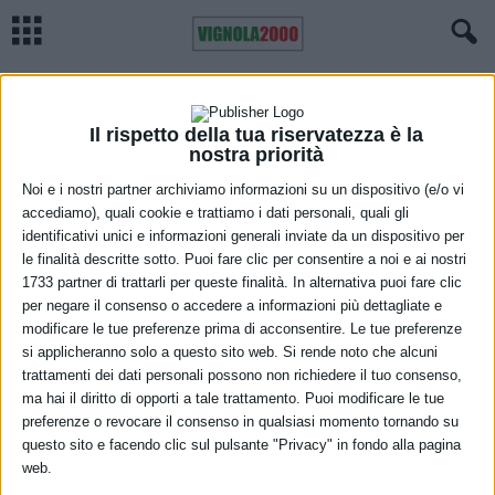
Home
Meteo
Previsioni meteo Emilia Romagna, sabato 31 luglio
METEO
Previsioni meteo Emilia Romagna,
Il rispetto della tua riservatezza è la
nostra priorità
sabato 31 luglio
Noi e i nostri partner archiviamo informazioni su un dispositivo (e/o vi
accediamo), quali cookie e trattiamo i dati personali, quali gli
30 Luglio 2021
identificativi unici e informazioni generali inviate da un dispositivo per
le finalità descritte sotto. Puoi fare clic per consentire a noi e ai nostri
1733 partner di trattarli per queste finalità. In alternativa puoi fare clic
per negare il consenso o accedere a informazioni più dettagliate e
modificare le tue preferenze prima di acconsentire. Le tue preferenze
si applicheranno solo a questo sito web. Si rende noto che alcuni
trattamenti dei dati personali possono non richiedere il tuo consenso,
ma hai il diritto di opporti a tale trattamento. Puoi modificare le tue
preferenze o revocare il consenso in qualsiasi momento tornando su
Cielo sereno o poco nuvoloso per il transito di nubi alte; dalle ore
questo sito e facendo clic sul pulsante "Privacy" in fondo alla pagina
web.
serali e notturne aumento della nuvolosità sul settore occidentale,