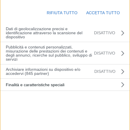
dove non si escludono rovesci e temporali.
RIFIUTA TUTTO
ACCETTA TUTTO
Temperature
minime pressoché stazionarie, comprese tra 20 e 24
gradi, con valori inferiori al di fuori delle aree urbane; massime in
lieve aumento comprese tra i 30 gradi della costa e i 36 gradi delle
Dati di geolocalizzazione precisi e
identificazione attraverso la scansione del
DISATTIVO
aree di pianura.
dispositivo
Pubblicità e contenuti personalizzati,
Venti
deboli sud-occidentali, con temporanei rinforzi sulle aree del
misurazione delle prestazioni dei contenuti e
DISATTIVO
degli annunci, ricerche sul pubblico, sviluppo di
crinale appenninico.
servizi
Archiviare informazioni su dispositivo e/o
Mare
poco mosso, ma con moto ondoso in temporaneo aumento
DISATTIVO
accedervi (845 partner)
nelle ore pomeridiane.
Finalità e caratteristiche speciali
Articolo precedente
Articolo successivo
Sulla A14 regolarmente
Secondo Anas previsto
aperto il bivio con la A13 in
week-end di traffico