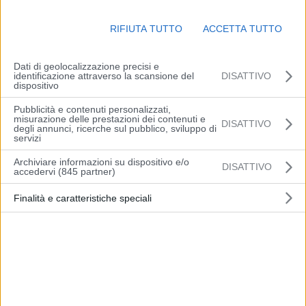
stabilimento Cremonini, ha perso il controllo del veicolo finendo
fuori strada. Nell’impatto uno dei due passeggeri, un giovane
RIFIUTA TUTTO
ACCETTA TUTTO
21enne pure lui di Castelnuovo, ha riportato ferite alla testa
giudicate con “prognosi riservata” dall’Ospedale di Baggiovara,
dove tutt’ora il ragazzo è ricoverato in terapia intensiva. Sia il
Dati di geolocalizzazione precisi e
identificazione attraverso la scansione del
DISATTIVO
conducente che un altro passeggero non hanno riportato lesioni.
dispositivo
Sono in corso accertamenti sulle cause del sinistro da parte dei
Pubblicità e contenuti personalizzati,
Carabinieri di Castelnuovo Rangone, intervenuti per i rilievi.
misurazione delle prestazioni dei contenuti e
DISATTIVO
degli annunci, ricerche sul pubblico, sviluppo di
servizi
Archiviare informazioni su dispositivo e/o
DISATTIVO
accedervi (845 partner)
Finalità e caratteristiche speciali
Articolo precedente
Articolo successivo
Previsioni meteo Emilia
Il progetto “Malenkaya
Romagna, domenica 22
Strana”, ovvero la luce in
agosto
fondo al tunnel e un primo
passo per ripartire