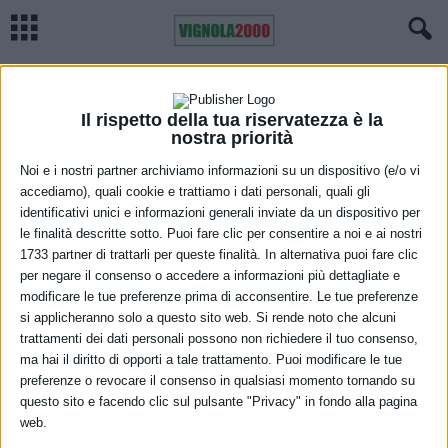
Home
Castelnuovo Rangone
Auto fuori strada a Castelvetro, ferito un giovane
CASTELNUOVO RANGONE
CASTELVETRO
CRONACA
VIGNOLA
Auto fuori strada a Castelvetro, ferito
Il rispetto della tua riservatezza è la
nostra priorità
un giovane
Noi e i nostri partner archiviamo informazioni su un dispositivo (e/o vi
accediamo), quali cookie e trattiamo i dati personali, quali gli
21 Agosto 2021
identificativi unici e informazioni generali inviate da un dispositivo per
le finalità descritte sotto. Puoi fare clic per consentire a noi e ai nostri
1733 partner di trattarli per queste finalità. In alternativa puoi fare clic
per negare il consenso o accedere a informazioni più dettagliate e
modificare le tue preferenze prima di acconsentire. Le tue preferenze
si applicheranno solo a questo sito web. Si rende noto che alcuni
trattamenti dei dati personali possono non richiedere il tuo consenso,
ma hai il diritto di opporti a tale trattamento. Puoi modificare le tue
Questa mattina intorno alle 5:00, lungo via Modena – di Castelvetro
preferenze o revocare il consenso in qualsiasi momento tornando su
(SP17), un giovane 21enne di Castelnuovo Rangone, alla guida di
questo sito e facendo clic sul pulsante "Privacy" in fondo alla pagina
web.
una Fiat Panda, giunto all’altezza del civico 43/45 nei pressi dello