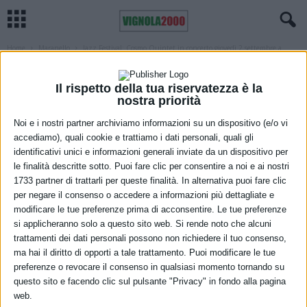
Home
Maranello
Jazz Festival: Cosmo Quintet in concerto giovedì 2 settembre a
Maranello
MARANELLO
MUSICA
Il rispetto della tua riservatezza è la
Jazz Festival: Cosmo Quintet in concerto
nostra priorità
giovedì 2 settembre a Maranello
Noi e i nostri partner archiviamo informazioni su un dispositivo (e/o vi
accediamo), quali cookie e trattiamo i dati personali, quali gli
31 Agosto 2021
identificativi unici e informazioni generali inviate da un dispositivo per
le finalità descritte sotto. Puoi fare clic per consentire a noi e ai nostri
1733 partner di trattarli per queste finalità. In alternativa puoi fare clic
per negare il consenso o accedere a informazioni più dettagliate e
modificare le tue preferenze prima di acconsentire. Le tue preferenze
si applicheranno solo a questo sito web. Si rende noto che alcuni
trattamenti dei dati personali possono non richiedere il tuo consenso,
ma hai il diritto di opporti a tale trattamento. Puoi modificare le tue
preferenze o revocare il consenso in qualsiasi momento tornando su
questo sito e facendo clic sul pulsante "Privacy" in fondo alla pagina
Giovedì 2 settembre alle 21 l’Auditorium Enzo Ferrari ospita il
web.
Maranello Jazz Festival, a cura dell’associazione Amici del Jazz. In