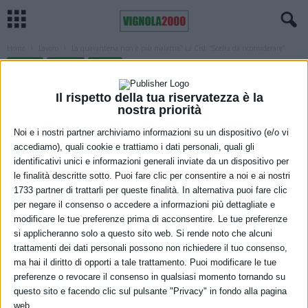
Home
Lavoro
La quarantena non è più malattia? La Cisl: “Scelta da riconsiderare”
LAVORO
REGIONE
SALUTE
La quarantena non è più malattia? La
Il rispetto della tua riservatezza è la
Cisl: “Scelta da riconsiderare”
nostra priorità
Noi e i nostri partner archiviamo informazioni su un dispositivo (e/o vi
31 Agosto 2021
accediamo), quali cookie e trattiamo i dati personali, quali gli
identificativi unici e informazioni generali inviate da un dispositivo per
le finalità descritte sotto. Puoi fare clic per consentire a noi e ai nostri
1733 partner di trattarli per queste finalità. In alternativa puoi fare clic
per negare il consenso o accedere a informazioni più dettagliate e
modificare le tue preferenze prima di acconsentire. Le tue preferenze
si applicheranno solo a questo sito web. Si rende noto che alcuni
trattamenti dei dati personali possono non richiedere il tuo consenso,
ma hai il diritto di opporti a tale trattamento. Puoi modificare le tue
Con una circolare di inizio agosto, l’Inps ha comunicato che di fatto
preferenze o revocare il consenso in qualsiasi momento tornando su
questo sito e facendo clic sul pulsante "Privacy" in fondo alla pagina
“la quarantena non è più considerata malattia” per tutto il 2021,
web.