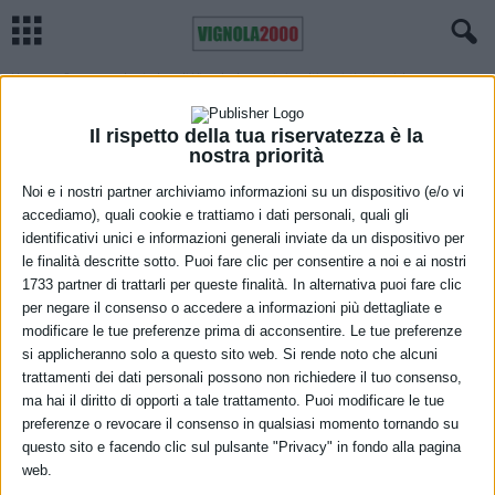
Home
Cronaca
La sindaca di Vignola denuncia insulti sessisti sui social
CRONACA
VIGNOLA
La sindaca di Vignola denuncia insulti
Il rispetto della tua riservatezza è la
nostra priorità
sessisti sui social
Noi e i nostri partner archiviamo informazioni su un dispositivo (e/o vi
8 Settembre 2021
accediamo), quali cookie e trattiamo i dati personali, quali gli
identificativi unici e informazioni generali inviate da un dispositivo per
le finalità descritte sotto. Puoi fare clic per consentire a noi e ai nostri
1733 partner di trattarli per queste finalità. In alternativa puoi fare clic
per negare il consenso o accedere a informazioni più dettagliate e
modificare le tue preferenze prima di acconsentire. Le tue preferenze
si applicheranno solo a questo sito web. Si rende noto che alcuni
trattamenti dei dati personali possono non richiedere il tuo consenso,
ma hai il diritto di opporti a tale trattamento. Puoi modificare le tue
La sindaca Emilia Muratori ha presentato denuncia contro ignoti
preferenze o revocare il consenso in qualsiasi momento tornando su
per alcuni post apparsi sui social dai contenuti sessisti e offensivi
questo sito e facendo clic sul pulsante "Privacy" in fondo alla pagina
verso la sua figura istituzionale e il suo essere donna. La denuncia
web.