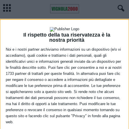
Home
Meteo
Previsioni meteo Emilia Romagna, venerdì 10 settembre
METEO
Previsioni meteo Emilia Romagna,
Il rispetto della tua riservatezza è la
nostra priorità
venerdì 10 settembre
Noi e i nostri partner archiviamo informazioni su un dispositivo (e/o vi
accediamo), quali cookie e trattiamo i dati personali, quali gli
9 Settembre 2021
identificativi unici e informazioni generali inviate da un dispositivo per
le finalità descritte sotto. Puoi fare clic per consentire a noi e ai nostri
1733 partner di trattarli per queste finalità. In alternativa puoi fare clic
per negare il consenso o accedere a informazioni più dettagliate e
modificare le tue preferenze prima di acconsentire. Le tue preferenze
si applicheranno solo a questo sito web. Si rende noto che alcuni
trattamenti dei dati personali possono non richiedere il tuo consenso,
ma hai il diritto di opporti a tale trattamento. Puoi modificare le tue
Inizialmente sereno, con tendenza ad aumento della nuvolosità a
preferenze o revocare il consenso in qualsiasi momento tornando su
partire da ovest, in prevalenza medio-alta, senza fenomeni
questo sito e facendo clic sul pulsante "Privacy" in fondo alla pagina
web.
significativi. Temperature stazionarie o in lieve aumento. Minime