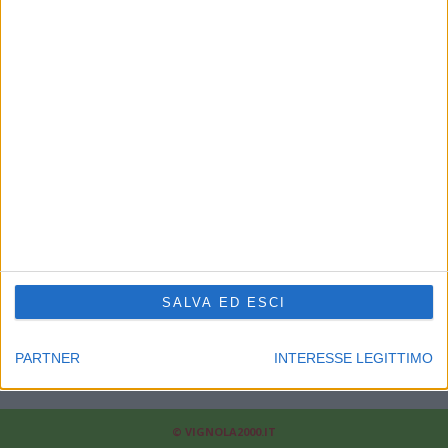
CHI SIAMO
Linea Radio Multimedia srl
P.Iva 02556210363 - Cap.Soc. 10.329,12 i.v.
Reg.Imprese Modena Nr.02556210363 - Rea Nr.311810
Supplemento al Periodico quotidiano Sassuolo2000.it
Reg. Trib. di Modena il 30/08/2001 al nr. 1599 - ROC 7892
Direttore responsabile Fabrizio Gherardi
Phone: 0536.807013
Il nostro
news-network
:
sassuolo2000.it
-
reggio2000.it
-
bologna2000.com
-
carpi2000.it
-
appenninonotizie.it
-
modena2000.it
SALVA ED ESCI
Contattaci:
redazione@modena2000.it
PARTNER
INTERESSE LEGITTIMO
© VIGNOLA2000.IT