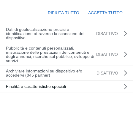
comprese tra 15 e 18 gradi, con valori leggermente inferiori nelle
aree extraurbane; massime tra 25 e 27 gradi lungo la costa e
RIFIUTA TUTTO
ACCETTA TUTTO
intorno a 29/30 gradi nell’entroterra. Venti deboli variabili al mattino,
tendenti dal pomeriggio a provenire tra est e sud-est e a rinforzare
leggermente. Mare poco mosso, tendente a mosso in serata al
Dati di geolocalizzazione precisi e
identificazione attraverso la scansione del
DISATTIVO
largo delle coste.
dispositivo
Pubblicità e contenuti personalizzati,
(Arpae)
misurazione delle prestazioni dei contenuti e
DISATTIVO
degli annunci, ricerche sul pubblico, sviluppo di
servizi
Archiviare informazioni su dispositivo e/o
DISATTIVO
accedervi (845 partner)
Finalità e caratteristiche speciali
Articolo precedente
Articolo successivo
La Regione Emilia-Romagna
Vignola, una domenica
sigla due nuovi protocolli
all’insegna della passione
d’intesa con i sindacati
sportiva
pensionati dipendenti (SPI-
CGIL, FNP-CISL e UILP) e
autonomi (CUPLA)