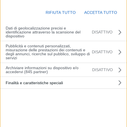
Temperature minime stazionarie o in locale lieve diminuzione con
valori compresi tra 16 e 18 gradi, leggermente inferiori nelle aree
RIFIUTA TUTTO
ACCETTA TUTTO
extraurbane; fra 18 e 20 gradi lungo la costa. Massime stazionarie,
comprese tra i 25/26 gradi della fascia costiera ed i 28/30 gradi
delle pianure interne.
Dati di geolocalizzazione precisi e
identificazione attraverso la scansione del
DISATTIVO
dispositivo
Venti deboli variabili, tendenti a divenire dai quadranti orientali nelle
Pubblicità e contenuti personalizzati,
ore pomeridiane.
misurazione delle prestazioni dei contenuti e
DISATTIVO
degli annunci, ricerche sul pubblico, sviluppo di
servizi
Mare quasi calmo in mattinata, poco mosso successivamente.
Archiviare informazioni su dispositivo e/o
DISATTIVO
accedervi (845 partner)
(Arpae)
Finalità e caratteristiche speciali
Articolo precedente
Articolo successivo
Vignola, da martedì 14
Orari della biblioteca di
settembre riprendono le
Vignola