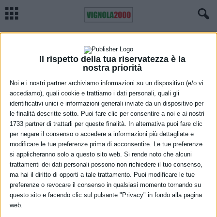
Home
Meteo
Previsioni meteo Emilia Romagna, domenica 12 settembre
METEO
Previsioni meteo Emilia Romagna,
Il rispetto della tua riservatezza è la
nostra priorità
domenica 12 settembre
Noi e i nostri partner archiviamo informazioni su un dispositivo (e/o vi
accediamo), quali cookie e trattiamo i dati personali, quali gli
11 Settembre 2021
identificativi unici e informazioni generali inviate da un dispositivo per
le finalità descritte sotto. Puoi fare clic per consentire a noi e ai nostri
1733 partner di trattarli per queste finalità. In alternativa puoi fare clic
per negare il consenso o accedere a informazioni più dettagliate e
modificare le tue preferenze prima di acconsentire. Le tue preferenze
si applicheranno solo a questo sito web. Si rende noto che alcuni
trattamenti dei dati personali possono non richiedere il tuo consenso,
ma hai il diritto di opporti a tale trattamento. Puoi modificare le tue
Sereno o poco nuvoloso. Possibili locali addensamenti pomeridiani
preferenze o revocare il consenso in qualsiasi momento tornando su
ad evoluzione diurna sui rilievi centro-occidentali.
questo sito e facendo clic sul pulsante "Privacy" in fondo alla pagina
web.