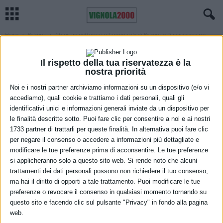
Home
Bologna
Chiusure notturne su Tangenziale di Bologna e Diramazione per
Ravenna
BOLOGNA
REGIONE
VIABILITÀ
Il rispetto della tua riservatezza è la
Chiusure notturne su Tangenziale di
nostra priorità
Bologna e Diramazione per Ravenna
Noi e i nostri partner archiviamo informazioni su un dispositivo (e/o vi
accediamo), quali cookie e trattiamo i dati personali, quali gli
29 Settembre 2021
identificativi unici e informazioni generali inviate da un dispositivo per
le finalità descritte sotto. Puoi fare clic per consentire a noi e ai nostri
1733 partner di trattarli per queste finalità. In alternativa puoi fare clic
per negare il consenso o accedere a informazioni più dettagliate e
modificare le tue preferenze prima di acconsentire. Le tue preferenze
si applicheranno solo a questo sito web. Si rende noto che alcuni
trattamenti dei dati personali possono non richiedere il tuo consenso,
ma hai il diritto di opporti a tale trattamento. Puoi modificare le tue
preferenze o revocare il consenso in qualsiasi momento tornando su
questo sito e facendo clic sul pulsante "Privacy" in fondo alla pagina
Sulla Tangenziale di Bologna, per consentire programmati lavori di
web.
manutenzione della segnaletica verticale, in orario notturno, dalle