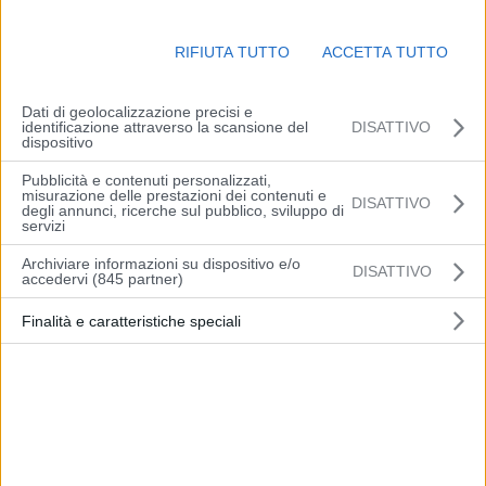
22:00 di giovedì 30 settembre alle 6:00 di venerdì 1 ottobre, sarà
chiuso lo svincolo 5 “Quartiere Lame”, in entrata verso San
RIFIUTA TUTTO
ACCETTA TUTTO
Lazzaro/A14 Bologna-Taranto.
In alternativa si consiglia di entrare allo svincolo 6 “Castelmaggiore”
Dati di geolocalizzazione precisi e
o allo svincolo 4 “Triumvirato”.
identificazione attraverso la scansione del
DISATTIVO
dispositivo
Pubblicità e contenuti personalizzati,
misurazione delle prestazioni dei contenuti e
DISATTIVO
degli annunci, ricerche sul pubblico, sviluppo di
Sulla Diramazione per Ravenna, per consentire lavori di ripristino
servizi
danni a seguito di un incidente, in orario notturno, dalle 22:00 di
Archiviare informazioni su dispositivo e/o
DISATTIVO
venerdì 1 alle 6:00 di sabato 2 ottobre, sarà chiuso lo svincolo di
accedervi (845 partner)
Lugo, in uscita per chi proviene da Ravenna.
Finalità e caratteristiche speciali
In alternativa si consiglia di uscire allo svincolo di Cotignola.