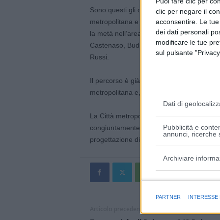
Puoi fare clic per con
Sono questi gli obiettivi del Protocollo d’i
clic per negare il co
metropolitana e la Provincia di Ravenna per
acconsentire. Le tue
dei dati personali po
la metà nell’area metropolitana bolognese,
modificare le tue pr
Castenaso, Budrio, Medicina, Massa Lomb
sul pulsante "Privacy
Russi.
Il percorso è già previsto nel PUMS (Piano
metropolitana e, da una stima preliminare, 
Dati di geolocalizz
La Città metropolitana di Bologna e la Pro
Pubblicità e conten
congiuntamente nella ricerca di finanziame
annunci, ricerche s
progettazione di fattibilità tecnica ed eco
Archiviare informa
Finalità e caratter
PARTNER
INTERESSE
Articolo precedente