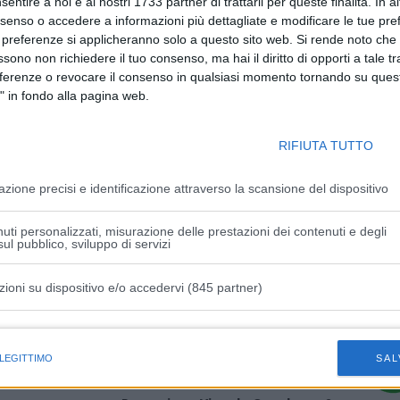
sentire a noi e ai nostri 1733 partner di trattarli per queste finalità. In a
ntesa approvato, con atto del Sindaco, fra la Città
nsenso o accedere a informazioni più dettagliate e modificare le tue pr
 la realizzazione di un itinerario lungo circa 84 km, di cui
 preferenze si applicheranno solo a questo sito web. Si rende noto che 
ssono non richiedere il tuo consenso, ma hai il diritto di opporti a tale t
 che collegherà le due città attraversando i comuni di
eferenze o revocare il consenso in qualsiasi momento tornando su quest
arda, Sant’Agata sul Santerno, Lugo, Bagnacavallo e
" in fondo alla pagina web.
RIFIUTA TUTTO
 Urbano della Mobilità Sostenibile) della Città
i costi di realizzazione sono di circa 10 milioni di euro.
azione precisi e identificazione attraverso la scansione del dispositivo
vincia di Ravenna, enti capofila del progetto, si impegnano
uti personalizzati, misurazione delle prestazioni dei contenuti e degli
nti e ad avviare nei prossimi mesi il percorso per la
ul pubblico, sviluppo di servizi
nomica.
zioni su dispositivo e/o accedervi (845 partner)
istiche speciali
 LEGITTIMO
SAL
Articolo successivo