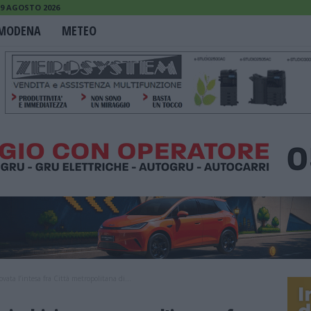
9 AGOSTO 2026
MODENA
METEO
ata l’intesa fra Città metropolitana di...