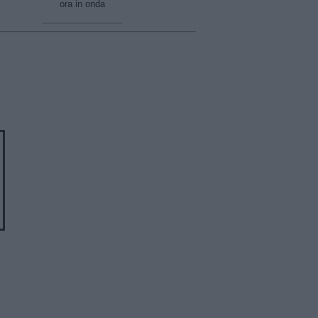
ora in onda
________________