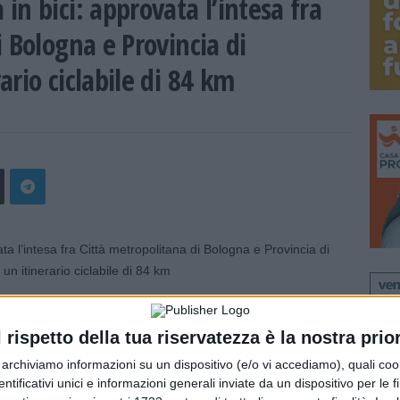
n bici: approvata l’intesa fra
 Bologna e Provincia di
rio ciclabile di 84 km
 di Bologna a Ravenna, un’opportunità di sviluppo della
n utile collegamento tra comuni per gli spostamenti
l rispetto della tua riservatezza è la nostra prior
 con le reti internazionali, nazionali e regionali di ciclovie
r archiviamo informazioni su un dispositivo (e/o vi accediamo), quali cook
dentificativi unici e informazioni generali inviate da un dispositivo per le fi