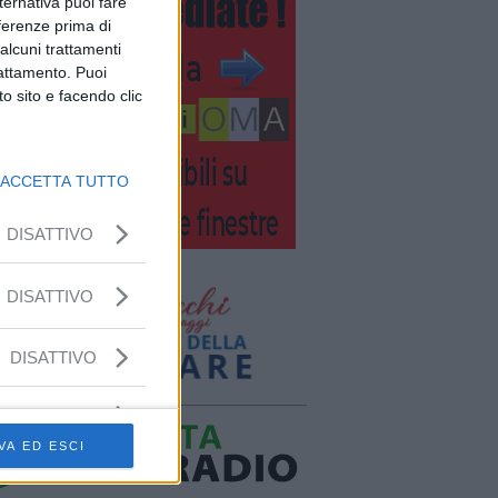
lternativa puoi fare
eferenze prima di
alcuni trattamenti
rattamento. Puoi
o sito e facendo clic
ACCETTA TUTTO
DISATTIVO
DISATTIVO
DISATTIVO
VA ED ESCI