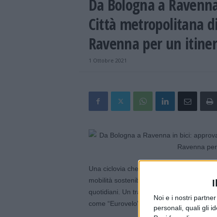
Da Bologna a Ravenna i
Città metropolitana di
Ravenna per un itinera
1 Ottobre 2021
Una ciclovia che colleghi la “Bicipolitana”
mobilità sostenibile e del cicloturismo e u
I
quotidiani. Un tracciato che possa integrarsi
Noi e i nostri partne
come “Eurovelo” e “Bicitalia”.
personali, quali gli i