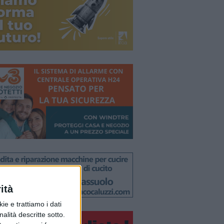
ità
ie e trattiamo i dati
nalità descritte sotto.