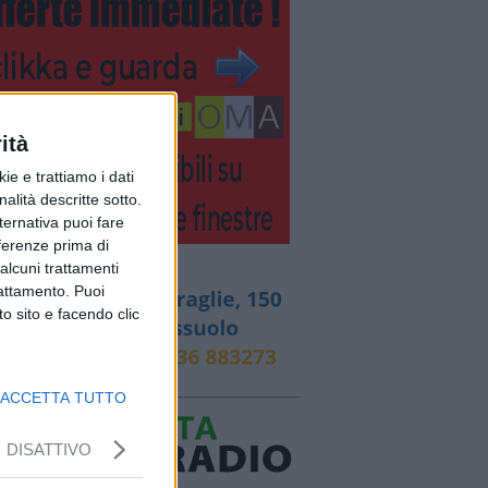
ità
ie e trattiamo i dati
nalità descritte sotto.
lternativa puoi fare
eferenze prima di
alcuni trattamenti
rattamento. Puoi
o sito e facendo clic
ACCETTA TUTTO
DISATTIVO