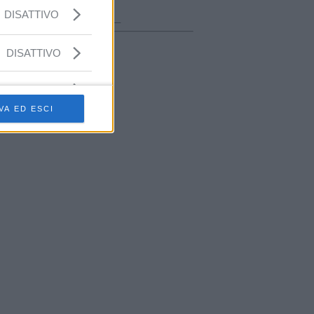
ora in onda
DISATTIVO
________________
DISATTIVO
VA ED ESCI