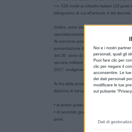
• n. 526 rivolti ai cittadini italiani (18 pos
bilinguismo di cui all’articolo 4 del decre
Inoltre, sono stati destinati 147 posti al
specializzazione “Anti Terrorismo e Pronto 
I
Al concorso possono partecipare coloro ch
Noi e i nostri partne
presentazione della domanda, compiuto il
personali, quali gli i
del 26° anno di età. Il limite anagrafico ma
Puoi fare clic per con
servizio militare prestato e, comunque, non
clic per negare il co
2017, svolgevano o avevano svolto servizio 
acconsentire. Le tue
dei dati personali po
Ai fini della presentazione della domanda
modificare le tue pr
diploma di istruzione secondaria:
sul pulsante "Privacy
• di primo grado, per i posti riservati ai v
• di secondo grado che consenta l’iscrizion
posti.
Dati di geolocalizz