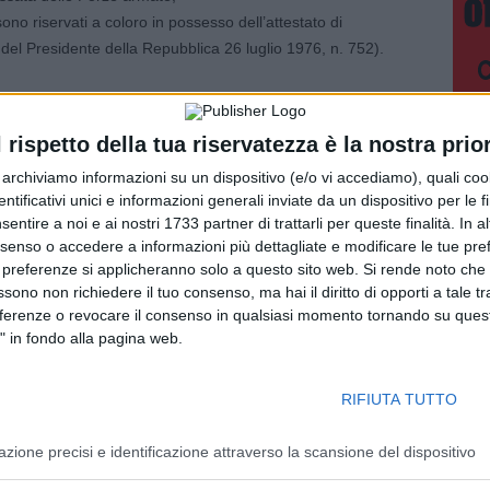
ti sono riservati a coloro in possesso dell’attestato di
to del Presidente della Repubblica 26 luglio 1976, n. 752).
l’arruolamento di personale da avviare al conseguimento della
Impiego (A.T.P.I.)”.
l rispetto della tua riservatezza è la nostra prior
e abbiano, alla data di scadenza del termine per la
r archiviamo informazioni su un dispositivo (e/o vi accediamo), quali cook
 18° anno e non abbiano superato il giorno di compimento
dentificativi unici e informazioni generali inviate da un dispositivo per le fi
ssimo così fissato è elevato di un periodo pari all’effettivo
sentire a noi e ai nostri 1733 partner di trattarli per queste finalità. In a
 superiore a tre anni per coloro che, alla data del 6 luglio
nsenso o accedere a informazioni più dettagliate e modificare le tue pr
militare volontario, di leva o di leva prolungato.
 preferenze si applicheranno solo a questo sito web. Si rende noto che 
ssono non richiedere il tuo consenso, ma hai il diritto di opporti a tale t
 di partecipazione è necessario essere in possesso del
eferenze o revocare il consenso in qualsiasi momento tornando su quest
" in fondo alla pagina web.
olontari delle Forze armate;
RIFIUTA TUTTO
e ai corsi per il conseguimento della laurea, per i restanti
azione precisi e identificazione attraverso la scansione del dispositivo