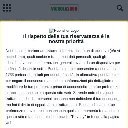
Home
Bologna
Chiusure notturne in Tangenziale Bologna e A13
BOLOGNA
REGIONE
VIABILITÀ
Chiusure notturne in Tangenziale
Il rispetto della tua riservatezza è la
nostra priorità
Bologna e A13
Noi e i nostri partner archiviamo informazioni su un dispositivo (e/o vi
4 Ottobre 2021
accediamo), quali cookie e trattiamo i dati personali, quali gli
identificativi unici e informazioni generali inviate da un dispositivo per
le finalità descritte sotto. Puoi fare clic per consentire a noi e ai nostri
1733 partner di trattarli per queste finalità. In alternativa puoi fare clic
per negare il consenso o accedere a informazioni più dettagliate e
modificare le tue preferenze prima di acconsentire. Le tue preferenze
si applicheranno solo a questo sito web. Si rende noto che alcuni
trattamenti dei dati personali possono non richiedere il tuo consenso,
ma hai il diritto di opporti a tale trattamento. Puoi modificare le tue
Sulla Tangenziale di Bologna, per programmati lavori di
preferenze o revocare il consenso in qualsiasi momento tornando su
manutenzione agli impianti, nella notte tra martedì 5 e mercoledì 6
questo sito e facendo clic sul pulsante "Privacy" in fondo alla pagina
ottobre, sarà chiuso lo svincolo 5 Quartiere Lame in uscita per chi
web.