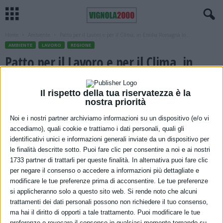
Home
Ambiente
Patto per il Lavoro e per il Clima, in Emilia Romagna lo...
AMBIENTE
LAVORO
REGIONE
Patto per il Lavoro e per il Clima, in
Emilia Romagna lo sottoscrivono anche
Il rispetto della tua riservatezza è la
il Politecnico di Milano e l’Università
nostra priorità
Cattolica del Sacro Cuore
Noi e i nostri partner archiviamo informazioni su un dispositivo (e/o vi
accediamo), quali cookie e trattiamo i dati personali, quali gli
8 Ottobre 2021
identificativi unici e informazioni generali inviate da un dispositivo per
le finalità descritte sotto. Puoi fare clic per consentire a noi e ai nostri
1733 partner di trattarli per queste finalità. In alternativa puoi fare clic
per negare il consenso o accedere a informazioni più dettagliate e
modificare le tue preferenze prima di acconsentire. Le tue preferenze
si applicheranno solo a questo sito web. Si rende noto che alcuni
trattamenti dei dati personali possono non richiedere il tuo consenso,
ma hai il diritto di opporti a tale trattamento. Puoi modificare le tue
preferenze o revocare il consenso in qualsiasi momento tornando su