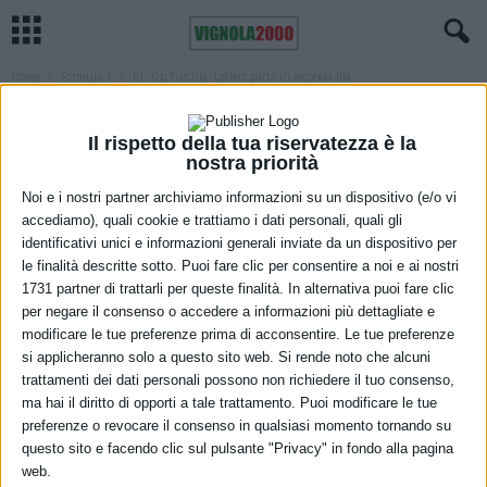
Home
Formula 1
F1: Gp Turchia, Leclerc parte in seconda fila
FORMULA 1
MARANELLO
F1: Gp Turchia, Leclerc parte in seconda
Il rispetto della tua riservatezza è la
nostra priorità
fila
Noi e i nostri partner archiviamo informazioni su un dispositivo (e/o vi
9 Ottobre 2021
accediamo), quali cookie e trattiamo i dati personali, quali gli
identificativi unici e informazioni generali inviate da un dispositivo per
le finalità descritte sotto. Puoi fare clic per consentire a noi e ai nostri
1731 partner di trattarli per queste finalità. In alternativa puoi fare clic
per negare il consenso o accedere a informazioni più dettagliate e
modificare le tue preferenze prima di acconsentire. Le tue preferenze
si applicheranno solo a questo sito web. Si rende noto che alcuni
trattamenti dei dati personali possono non richiedere il tuo consenso,
ma hai il diritto di opporti a tale trattamento. Puoi modificare le tue
Un buon risultato quello colto dalla Scuderia Ferrari nelle qualifiche
preferenze o revocare il consenso in qualsiasi momento tornando su
del Gran Premio di Turchia. Charles Leclerc ha conquistato un
questo sito e facendo clic sul pulsante "Privacy" in fondo alla pagina
posto in seconda fila grazie ad un ottimo ultimo giro in Q3, quando
web.