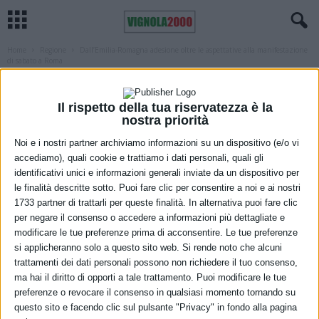
Home
Regione
Dall’Emilia-Romagna adesione oltre le aspettative alla manifestazione
di sabato a Roma
REGIONE
Dall’Emilia-Romagna adesione oltre le
Il rispetto della tua riservatezza è la
aspettative alla manifestazione di
nostra priorità
sabato a Roma
Noi e i nostri partner archiviamo informazioni su un dispositivo (e/o vi
accediamo), quali cookie e trattiamo i dati personali, quali gli
identificativi unici e informazioni generali inviate da un dispositivo per
14 Ottobre 2021
le finalità descritte sotto. Puoi fare clic per consentire a noi e ai nostri
1733 partner di trattarli per queste finalità. In alternativa puoi fare clic
per negare il consenso o accedere a informazioni più dettagliate e
modificare le tue preferenze prima di acconsentire. Le tue preferenze
si applicheranno solo a questo sito web. Si rende noto che alcuni
trattamenti dei dati personali possono non richiedere il tuo consenso,
ma hai il diritto di opporti a tale trattamento. Puoi modificare le tue
preferenze o revocare il consenso in qualsiasi momento tornando su
questo sito e facendo clic sul pulsante "Privacy" in fondo alla pagina