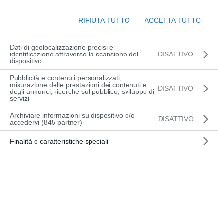
nelle aree extraurbane. Massime pressoché stazionarie con valori
attorno a 17/18 gradi. Venti deboli variabili sull’entroterra, dai
RIFIUTA TUTTO
ACCETTA TUTTO
quadranti settentrionali sulla costa e sul mare. Mare poco mosso
sul settore adriatico centro settentrionale della regione, mosso sul
settore meridionale.
Dati di geolocalizzazione precisi e
identificazione attraverso la scansione del
DISATTIVO
dispositivo
(Arpae)
Pubblicità e contenuti personalizzati,
misurazione delle prestazioni dei contenuti e
DISATTIVO
degli annunci, ricerche sul pubblico, sviluppo di
servizi
Archiviare informazioni su dispositivo e/o
DISATTIVO
accedervi (845 partner)
Articolo precedente
Articolo successivo
Finalità e caratteristiche speciali
Parte il nuovo Piano
Vignola, rigenerazione
triennale regionale contro
stazione treni ed ex
la violenza di genere. Il via
mercato ortofrutticolo: il 23
libera oggi in Assemblea
ottobre “Laboratorio di
legislativa
idee”