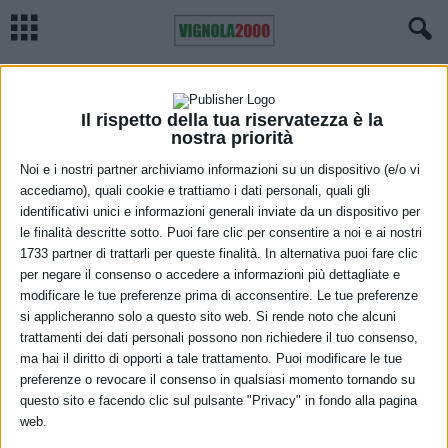
Home
Meteo
Previsioni meteo Emilia Romagna, venerdì 15 ottobre
METEO
Previsioni meteo Emilia Romagna,
Il rispetto della tua riservatezza è la
nostra priorità
venerdì 15 ottobre
Noi e i nostri partner archiviamo informazioni su un dispositivo (e/o vi
accediamo), quali cookie e trattiamo i dati personali, quali gli
14 Ottobre 2021
identificativi unici e informazioni generali inviate da un dispositivo per
le finalità descritte sotto. Puoi fare clic per consentire a noi e ai nostri
1733 partner di trattarli per queste finalità. In alternativa puoi fare clic
per negare il consenso o accedere a informazioni più dettagliate e
modificare le tue preferenze prima di acconsentire. Le tue preferenze
si applicheranno solo a questo sito web. Si rende noto che alcuni
trattamenti dei dati personali possono non richiedere il tuo consenso,
ma hai il diritto di opporti a tale trattamento. Puoi modificare le tue
Cielo in prevalenza sereno. Dalla serata aumento della nuvolosità
preferenze o revocare il consenso in qualsiasi momento tornando su
alta e sottile a partire da occidente. Temperature minime in lieve
questo sito e facendo clic sul pulsante "Privacy" in fondo alla pagina
web.
diminuzione, con valori tra 8 e 10 gradi nelle città, valori inferiori