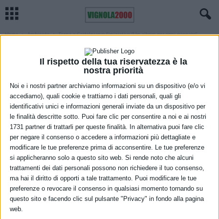
Home
Ambiente
Torna a Castelnuovo l’iniziativa “Un albero per ogni neonato”
AMBIENTE
CASTELNUOVO RANGONE
VIGNOLA
Torna a Castelnuovo l’iniziativa “Un
Il rispetto della tua riservatezza è la
nostra priorità
albero per ogni neonato”
Noi e i nostri partner archiviamo informazioni su un dispositivo (e/o vi
21 Ottobre 2021
accediamo), quali cookie e trattiamo i dati personali, quali gli
identificativi unici e informazioni generali inviate da un dispositivo per
le finalità descritte sotto. Puoi fare clic per consentire a noi e ai nostri
1731 partner di trattarli per queste finalità. In alternativa puoi fare clic
per negare il consenso o accedere a informazioni più dettagliate e
modificare le tue preferenze prima di acconsentire. Le tue preferenze
si applicheranno solo a questo sito web. Si rende noto che alcuni
trattamenti dei dati personali possono non richiedere il tuo consenso,
ma hai il diritto di opporti a tale trattamento. Puoi modificare le tue
Sabato 23 ottobre torna “Un albero per ogni neonato”, l’iniziativa
preferenze o revocare il consenso in qualsiasi momento tornando su
promossa da oltre vent’anni dal Comune di Castelnuovo Rangone
questo sito e facendo clic sul pulsante "Privacy" in fondo alla pagina
per dare il benvenuto nella comunità ai nuovi nati.
web.