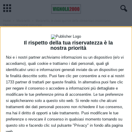
Home
Maranello
Maranello, le classi quinte delle elementari incontrano
l’Amministrazione comunale
MARANELLO
SCUOLA
Maranello, le classi quinte delle
Il rispetto della tua riservatezza è la
nostra priorità
elementari incontrano
Noi e i nostri partner archiviamo informazioni su un dispositivo (e/o vi
l’Amministrazione comunale
accediamo), quali cookie e trattiamo i dati personali, quali gli
identificativi unici e informazioni generali inviate da un dispositivo per
26 Ottobre 2021
le finalità descritte sotto. Puoi fare clic per consentire a noi e ai nostri
1733 partner di trattarli per queste finalità. In alternativa puoi fare clic
per negare il consenso o accedere a informazioni più dettagliate e
modificare le tue preferenze prima di acconsentire. Le tue preferenze
si applicheranno solo a questo sito web. Si rende noto che alcuni
trattamenti dei dati personali possono non richiedere il tuo consenso,
ma hai il diritto di opporti a tale trattamento. Puoi modificare le tue
preferenze o revocare il consenso in qualsiasi momento tornando su
questo sito e facendo clic sul pulsante "Privacy" in fondo alla pagina
Incontro alunni con Zironi (a destra) e Costetti
web.