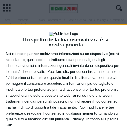
Home
Economia
I Giovani Imprenditori di Confindustria Emilia-Romagna in missione
negli Emirati Arabi Uniti...
ECONOMIA
REGIONE
I Giovani Imprenditori di Confindustria
Il rispetto della tua riservatezza è la
nostra priorità
Emilia-Romagna in missione negli
Noi e i nostri partner archiviamo informazioni su un dispositivo (e/o vi
Emirati Arabi Uniti e ad Expo Dubai
accediamo), quali cookie e trattiamo i dati personali, quali gli
identificativi unici e informazioni generali inviate da un dispositivo per
28 Ottobre 2021
le finalità descritte sotto. Puoi fare clic per consentire a noi e ai nostri
1733 partner di trattarli per queste finalità. In alternativa puoi fare clic
per negare il consenso o accedere a informazioni più dettagliate e
modificare le tue preferenze prima di acconsentire. Le tue preferenze
si applicheranno solo a questo sito web. Si rende noto che alcuni
trattamenti dei dati personali possono non richiedere il tuo consenso,
ma hai il diritto di opporti a tale trattamento. Puoi modificare le tue
preferenze o revocare il consenso in qualsiasi momento tornando su
questo sito e facendo clic sul pulsante "Privacy" in fondo alla pagina
Ivan Franco Bottoni, Presidente Giovani Imprenditori Confindustria Emilia-Romagna
web.