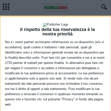
Home
Regione
Nel weekend torna l’ora solare
REGIONE
SASSUOLO
Nel weekend torna l’ora solare
Il rispetto della tua riservatezza è la
nostra priorità
29 Ottobre 2021
Noi e i nostri partner archiviamo informazioni su un dispositivo (e/o vi
accediamo), quali cookie e trattiamo i dati personali, quali gli
identificativi unici e informazioni generali inviate da un dispositivo per
le finalità descritte sotto. Puoi fare clic per consentire a noi e ai nostri
1733 partner di trattarli per queste finalità. In alternativa puoi fare clic
per negare il consenso o accedere a informazioni più dettagliate e
modificare le tue preferenze prima di acconsentire. Le tue preferenze
si applicheranno solo a questo sito web. Si rende noto che alcuni
trattamenti dei dati personali possono non richiedere il tuo consenso,
Nella notte tra
sabato 30
e
domenica 31 ottobre
torna l’ora
ma hai il diritto di opporti a tale trattamento. Puoi modificare le tue
solare: le lancette dell’orologio dovranno essere spostate indietro di
preferenze o revocare il consenso in qualsiasi momento tornando su
60 minuti, dalle 03:00 alle 02:00: guadagneremo dunque un’ora di
questo sito e facendo clic sul pulsante "Privacy" in fondo alla pagina
sonno.
web.