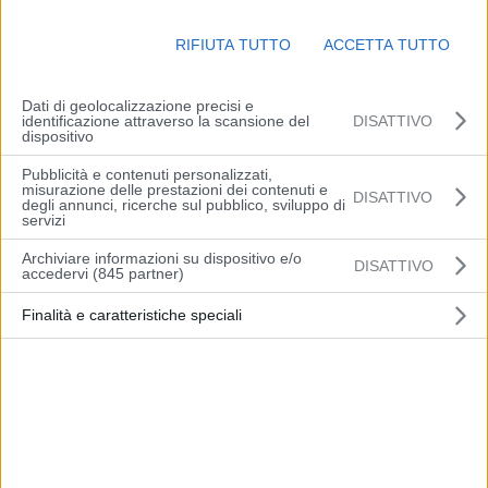
Da domenica 60 minuti di luce in più la mattina, mentre nel
pomeriggio farà buio prima.
RIFIUTA TUTTO
ACCETTA TUTTO
L’ora solare resterà in vigore fino all’ultimo weekend di marzo 2022,
Dati di geolocalizzazione precisi e
ovvero fino alla notte fra sabato 26 e domenica 27 marzo 2022,
identificazione attraverso la scansione del
DISATTIVO
dispositivo
quando si rifarà il cambio.
Pubblicità e contenuti personalizzati,
misurazione delle prestazioni dei contenuti e
DISATTIVO
degli annunci, ricerche sul pubblico, sviluppo di
servizi
Archiviare informazioni su dispositivo e/o
DISATTIVO
accedervi (845 partner)
Articolo precedente
Articolo successivo
Castelfranco Emilia, su il
Cispadana, il Governo
Finalità e caratteristiche speciali
sipario per PACE35
stanzia 200 milioni di euro
nel Disegno di legge sul
Bilancio