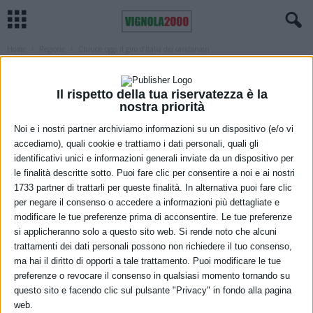
Home
Regione
Chiude oggi il giro d’Italia dei carabinieri
REGIONE
Chiude oggi il giro d’Italia dei
Il rispetto della tua riservatezza è la
carabinieri
nostra priorità
Noi e i nostri partner archiviamo informazioni su un dispositivo (e/o vi
31 Ottobre 2021
accediamo), quali cookie e trattiamo i dati personali, quali gli
identificativi unici e informazioni generali inviate da un dispositivo per
le finalità descritte sotto. Puoi fare clic per consentire a noi e ai nostri
1733 partner di trattarli per queste finalità. In alternativa puoi fare clic
per negare il consenso o accedere a informazioni più dettagliate e
modificare le tue preferenze prima di acconsentire. Le tue preferenze
si applicheranno solo a questo sito web. Si rende noto che alcuni
trattamenti dei dati personali possono non richiedere il tuo consenso,
ma hai il diritto di opporti a tale trattamento. Puoi modificare le tue
Un viaggio unico e straordinario fatto in camper e percorrendo
preferenze o revocare il consenso in qualsiasi momento tornando su
4824 chilometri in 7 giorni. Un team di 4 Soci fondatori, tra cui il
questo sito e facendo clic sul pulsante "Privacy" in fondo alla pagina
Segretario Generale Nazionale Vincenzo Romeo, hanno vissuto 24
web.