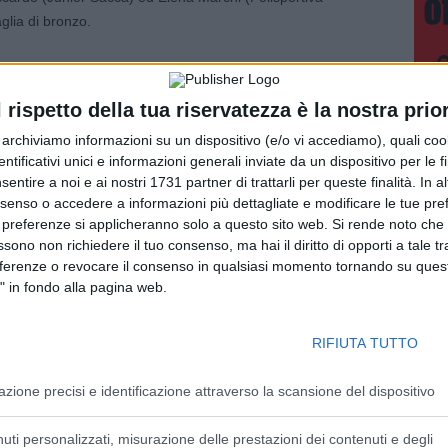
lia di bronzo.
i congratulazioni inviate nei giorni scorsi
sportive e alle atlete, in cui si sottolinea che le medaglie
l rispetto della tua riservatezza è la nostra prior
 un motivo d’orgoglio” ed è per questo motivo che viene
r archiviamo informazioni su un dispositivo (e/o vi accediamo), quali cook
società in siete cresciute e che vi hanno sostenuto e
dentificativi unici e informazioni generali inviate da un dispositivo per le fi
so”. Accompagnate da allenatrici e genitori, nella breve
sentire a noi e ai nostri 1731 partner di trattarli per queste finalità. In a
 campionesse hanno raccontato l’esperienza emozionante
nsenso o accedere a informazioni più dettagliate e modificare le tue pr
 sudamericano, e hanno ringraziato l’Amministrazione “per
 preferenze si applicheranno solo a questo sito web. Si rende noto che 
egato provinciale del Coni Modena, Roberto Gianaroli, e
ssono non richiedere il tuo consenso, ma hai il diritto di opporti a tale t
ilia-Romagna della Federazione italiana sport rotellistici
eferenze o revocare il consenso in qualsiasi momento tornando su quest
" in fondo alla pagina web.
ndo a gareggiare vi abbiamo seguito con attenzione e
racchi ricordando inoltre “il ruolo e la presenza delle
RIFIUTA TUTTO
e consentono infatti agli atleti di potersi allenare nel migliore
gere i risultati e per permettere comunque l’attività
azione precisi e identificazione attraverso la scansione del dispositivo
ergono poi le vittorie”. Lo sport, ha osservato il sindaco
ità, allontanando anche il Covid, e quindi gli investimenti
uti personalizzati, misurazione delle prestazioni dei contenuti e degli