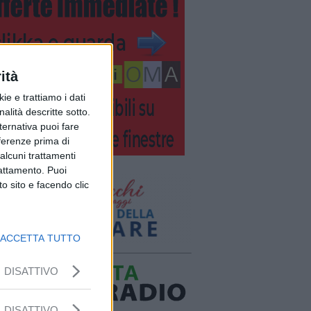
ità
ie e trattiamo i dati
nalità descritte sotto.
lternativa puoi fare
eferenze prima di
alcuni trattamenti
rattamento. Puoi
o sito e facendo clic
ACCETTA TUTTO
DISATTIVO
DISATTIVO