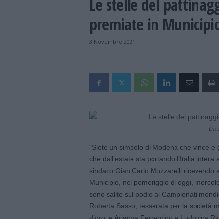
Le stelle del pattinag
premiate in Municipi
3 Novembre 2021
Da s
“Siete un simbolo di Modena che vince e g
che dall’estate sta portando l’Italia intera 
sindaco Gian Carlo Muzzarelli ricevendo a
Municipio, nel pomeriggio di oggi, mercol
sono salite sul podio ai Campionati mondial
Roberta Sasso, tesserata per la società 
d’oro, e Arianna Ferrentino e Ludovica Ri