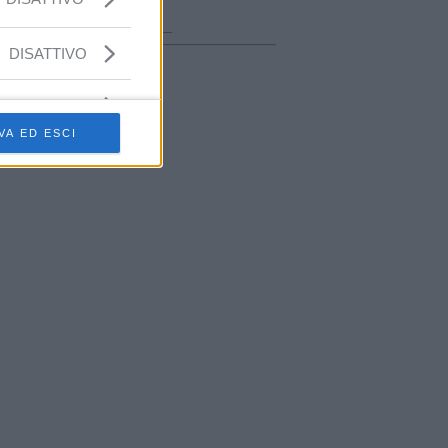
ora in onda
________________
DISATTIVO
VA ED ESCI