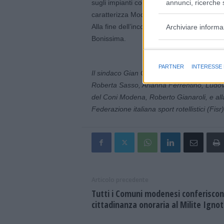
sugli impianti contribuiscono a costruire 
annunci, ricerche s
caratterizza Modena, territorio di cui vo
Alla fine dell’incontro le quattro atlete h
Archiviare informa
Bonissima.
Finalità e caratter
PARTNER
INTERESSE
Il sindaco Gian Carlo Muzzarelli e l’asse
Roberta Sasso, Arianna Ferrentino, Ludovi
del Coni Modena, Roberto Gianaroli, e all
Federazione italiana sport rotellistici (Fisr
Articolo precedente
Tutti i Comuni modenesi conferiscon
cittadinanza onoraria al Milite Igno