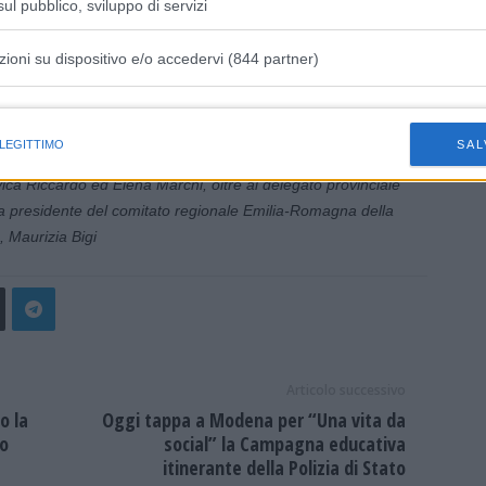
la base per sviluppare quel ‘senso di squadra’ che
ul pubblico, sviluppo di servizi
i campionesse rappresentate una bella immagine”.
anno ricevuto in dono dall’Amministrazione le medaglie della
zioni su dispositivo e/o accedervi (844 partner)
istiche speciali
 LEGITTIMO
SAL
ssora Grazia Baracchi con le quattro campionesse premiate:
ca Riccardo ed Elena Marchi, oltre al delegato provinciale
a presidente del comitato regionale Emilia-Romagna della
), Maurizia Bigi
Articolo successivo
o la
Oggi tappa a Modena per “Una vita da
to
social” la Campagna educativa
itinerante della Polizia di Stato