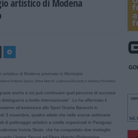
gio artistico di Modena
o
inistra Roberta Sasso, Elena Marchi, Ludovica Riccardo e Arianna Ferrentino
razie anche a voi può continuare quel percorso di successi
a distinguersi a livello internazionale”. Lo ha affermato il
ssieme all’assessora allo Sport Grazia Baracchi in
edì 3 novembre, quattro atlete che nelle scorse settimane
i di pattinaggio artistico a rotelle organizzati in Paraguay:
modenese Invicta Skate, che ha conquistato due medaglie
ccardo (Junior Sacca) ed Elena Marchi (Polisportiva