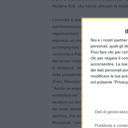
Modena Est), che hanno ottenuto la medag
L’incontro è stato preceduto dalle lettere d
dall’Amministrazione comunale alle società 
I
rappresentano “un risultato eccezionale e
Noi e i nostri partne
espresso un ringraziamento anche “per le 
personali, quali gli i
accompagnato nel percorso verso il succes
Puoi fare clic per con
cerimonia a Palazzo comunale le quattro
clic per negare il co
del torneo iridato ad Asunción, nel Paese
acconsentire. Le tue
la vicinanza”, alla presenza pure del del
dei dati personali po
della presidente del comitato regionale Em
modificare le tue pr
(Fisr), Maurizia Bigi.
sul pulsante "Privacy
“Anche se eravate dall’altra parte del mo
soddisfazione”, ha affermato l’assessora Ba
strutture sul territorio”. Palestre e struttur
dei modi, elemento essenziale “per raggiun
Dati di geolocalizz
sportiva, che costituisce la base da cui em
Muzzarelli, “consolida i legami della comun
Pubblicità e conten