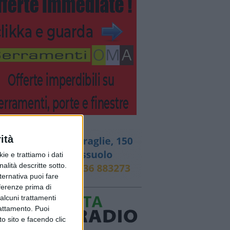
ità
ie e trattiamo i dati
nalità descritte sotto.
lternativa puoi fare
eferenze prima di
alcuni trattamenti
rattamento. Puoi
o sito e facendo clic