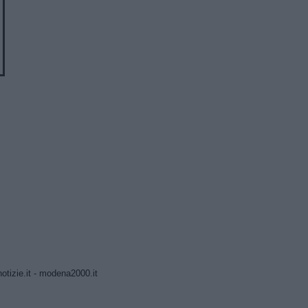
tizie.it
-
modena2000.it