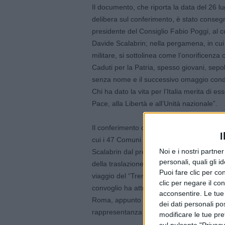
Il documento, che riporta la data del 26 l
delibera sul conferimento, è stato conse
presidente del Consiglio Fabio Poggi, al 
Davide Scalabrin; nella pergamena, in cui 
militare, si sottolinea come l’onorificenza 
Caduti per la Patria, spesso giovani, sepo
senza nome e il successivo omaggio condi
Chi ha dato la vita per l’Italia merita di es
Pace, alla Libertà e all’Unità nazionale”.
Il conferimento della cittadinanza onoraria
I
cui i 47 Comuni modenesi come riportato
Noi e i nostri partne
Scalabrin dal presidente della Provincia 
personali, quali gli i
della traslazione e della tumulazione dell
Puoi fare clic per con
viaggio del “Treno della memoria”: a distan
clic per negare il co
convoglio ha attraversato l’Italia riperco
acconsentire. Le tue
Roma, appunto nella giornata del 4 novemb
dei dati personali po
rappresentanza di tutti, vittima del primo c
modificare le tue pr