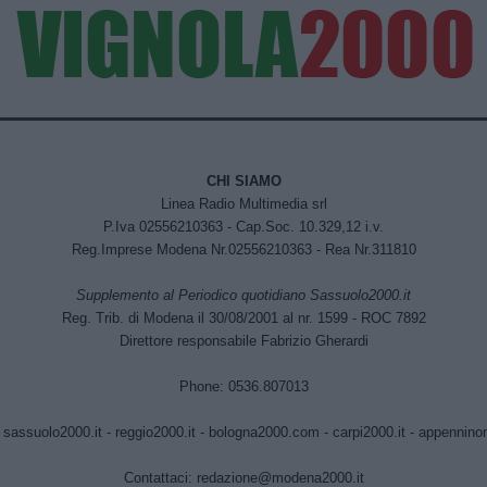
CHI SIAMO
Linea Radio Multimedia srl
P.Iva 02556210363 - Cap.Soc. 10.329,12 i.v.
Reg.Imprese Modena Nr.02556210363 - Rea Nr.311810
Supplemento al Periodico quotidiano Sassuolo2000.it
Reg. Trib. di Modena il 30/08/2001 al nr. 1599 - ROC 7892
Direttore responsabile Fabrizio Gherardi
Phone: 0536.807013
:
sassuolo2000.it
-
reggio2000.it
-
bologna2000.com
-
carpi2000.it
-
appenninono
Contattaci:
redazione@modena2000.it