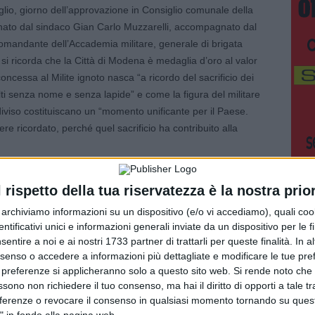
uglio, giorno dell’approvazione in Consiglio comunale della
gnato dal sindaco Gian Carlo Muzzarelli, accompagnato dal
comandante dell’Accademia militare, generale di brigata
si ricorda che la Città di Modena è medaglia d’oro al valor
concessa al Milite ignoto nasca “a ricordo del sacrificio dei
lti senza nome e senza lapide” e come la figura del militare
viso costituiscano un “momento unificante per il Paese.
sere ricordato, perché quel sacrificio ha contribuito alla
 al Milite ignoto, deliberata da numerosi Comuni italiani, tra
l rispetto della tua riservatezza è la nostra prior
 in un’ulteriore pergamena consegnata al comandante
r archiviamo informazioni su un dispositivo (e/o vi accediamo), quali cook
Gian Domenico Tomei, è arrivata nell’anno del centenario
dentificativi unici e informazioni generali inviate da un dispositivo per le fi
a salma senza nome all’Altare della patria e a pochi mesi dal
sentire a noi e ai nostri 1733 partner di trattarli per queste finalità. In a
za di un secolo, infatti, nei giorni scorsi uno speciale
nsenso o accedere a informazioni più dettagliate e modificare le tue pr
rrendo le tappe del 1921, quando da Aquileia giunsero a
 preferenze si applicheranno solo a questo sito web. Si rende noto che 
re, le spoglie prescelte di uno sconosciuto, in
ssono non richiedere il tuo consenso, ma hai il diritto di opporti a tale t
onflitto mondiale.
eferenze o revocare il consenso in qualsiasi momento tornando su quest