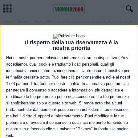
Home
Modena
Fontane illuminate a Modena per sensibilizzare su diverse patologie
MODENA
SALUTE
Fontane illuminate a Modena per
Il rispetto della tua riservatezza è la
sensibilizzare su diverse patologie
nostra priorità
Noi e i nostri partner archiviamo informazioni su un dispositivo (e/o vi
12 Novembre 2021
accediamo), quali cookie e trattiamo i dati personali, quali gli
identificativi unici e informazioni generali inviate da un dispositivo per
le finalità descritte sotto. Puoi fare clic per consentire a noi e ai nostri
1733 partner di trattarli per queste finalità. In alternativa puoi fare clic
per negare il consenso o accedere a informazioni più dettagliate e
modificare le tue preferenze prima di acconsentire. Le tue preferenze
si applicheranno solo a questo sito web. Si rende noto che alcuni
trattamenti dei dati personali possono non richiedere il tuo consenso,
ma hai il diritto di opporti a tale trattamento. Puoi modificare le tue
preferenze o revocare il consenso in qualsiasi momento tornando su
Nel week end del 13 e 14 novembre diversi luoghi della città si
questo sito e facendo clic sul pulsante "Privacy" in fondo alla pagina
illumineranno di luce colorata per sensibilizzare la cittadinanza nei
web.