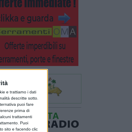
ità
ie e trattiamo i dati
nalità descritte sotto.
lternativa puoi fare
eferenze prima di
alcuni trattamenti
rattamento. Puoi
o sito e facendo clic