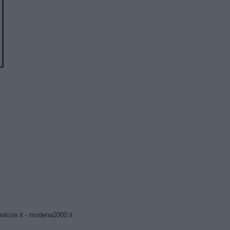
tizie.it
-
modena2000.it