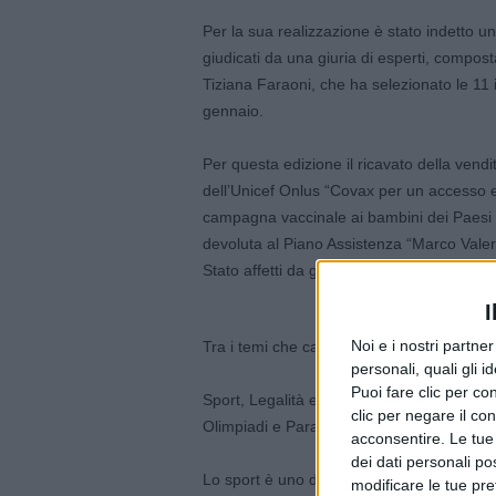
Per la sua realizzazione è stato indetto un
giudicati da una giuria di esperti, compost
Tiziana Faraoni, che ha selezionato le 11 
gennaio.
Per questa edizione il ricavato della vendi
dell’Unicef Onlus “Covax per un accesso e
campagna vaccinale ai bambini dei Paesi 
devoluta al Piano Assistenza “Marco Valerio”
Stato affetti da gravi patologie croniche.
I
Noi e i nostri partne
Tra i temi che caratterizzano l’edizione 2
personali, quali gli i
Puoi fare clic per con
Sport, Legalità e Inclusione. Il mese di Ge
clic per negare il co
Olimpiadi e Paralimpiadi di Tokyo 2020, 
acconsentire. Le tue
dei dati personali po
Lo sport è uno degli strumenti con cui la Pol
modificare le tue pr