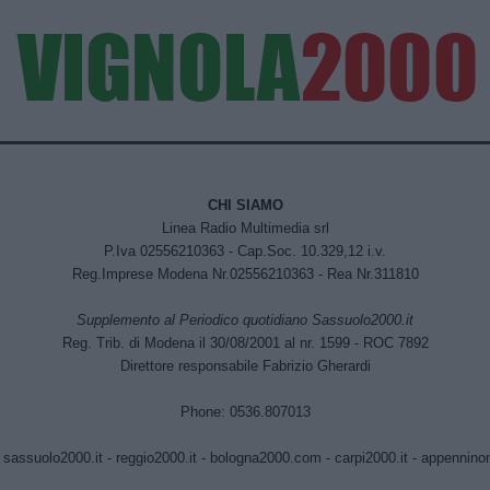
CHI SIAMO
Linea Radio Multimedia srl
P.Iva 02556210363 - Cap.Soc. 10.329,12 i.v.
Reg.Imprese Modena Nr.02556210363 - Rea Nr.311810
Supplemento al Periodico quotidiano Sassuolo2000.it
Reg. Trib. di Modena il 30/08/2001 al nr. 1599 - ROC 7892
Direttore responsabile Fabrizio Gherardi
Phone: 0536.807013
:
sassuolo2000.it
-
reggio2000.it
-
bologna2000.com
-
carpi2000.it
-
appenninono