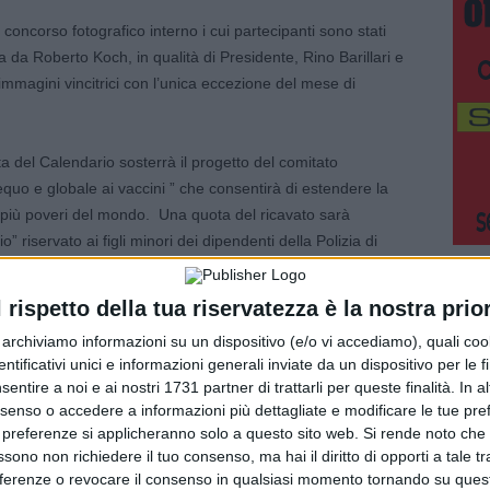
 concorso fotografico interno i cui partecipanti sono stati
a da Roberto Koch, in qualità di Presidente, Rino Barillari e
immagini vincitrici con l’unica eccezione del mese di
ta del Calendario sosterrà il progetto del comitato
quo e globale ai vaccini ” che consentirà di estendere la
più poveri del mondo. Una quota del ricavato sarà
 riservato ai figli minori dei dipendenti della Polizia di
l rispetto della tua riservatezza è la nostra prior
r archiviamo informazioni su un dispositivo (e/o vi accediamo), quali cook
022 del Calendario:
dentificativi unici e informazioni generali inviate da un dispositivo per le fi
sentire a noi e ai nostri 1731 partner di trattarli per queste finalità. In a
nnaio 2022 è dedicato alla premiazione degli alfieri delle
nsenso o accedere a informazioni più dettagliate e modificare le tue pr
Marcel Jacobs e Bebe Vio.
 preferenze si applicheranno solo a questo sito web. Si rende noto che 
ssono non richiedere il tuo consenso, ma hai il diritto di opporti a tale t
izia di Stato diffonde i valori della legalità e dell’inclusione
eferenze o revocare il consenso in qualsiasi momento tornando su quest