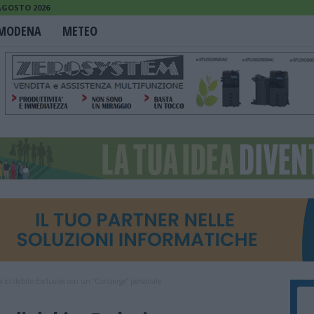
AGOSTO 2026
MODENA
METEO
a di debito Exclusive con un “Concierge” personale