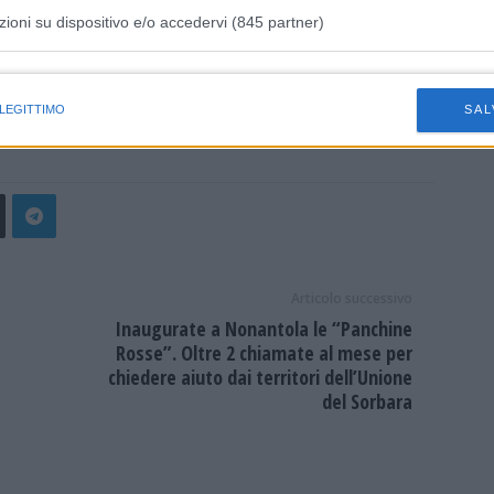
migliorare il benessere e la qualità della vita delle
zioni su dispositivo e/o accedervi (845 partner)
sonalizzata, all’individuazione delle esigenze di protezione
onale, fino ai servizi di caring, ai benefit e alle esperienze
istiche speciali
ore che, a pochi mesi dal lancio, i nostri clienti stanno
 LEGITTIMO
SAL
Articolo successivo
Inaugurate a Nonantola le “Panchine
Rosse”. Oltre 2 chiamate al mese per
chiedere aiuto dai territori dell’Unione
del Sorbara