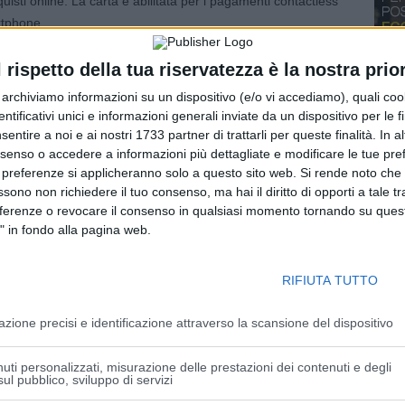
uisti online. La carta è abilitata per i pagamenti contactless
artphone.
ata a maggio, la carta di debito Exclusive è in metallo
onale: a renderla unica è proprio la disponibilità di un
l rispetto della tua riservatezza è la nostra prior
si ad esempio per l’accesso a biglietti “introvabili”, per la
r archiviamo informazioni su un dispositivo (e/o vi accediamo), quali cook
 per l’organizzazione di eventi o la ricerca di medici
dentificativi unici e informazioni generali inviate da un dispositivo per le fi
itto case, noleggio auto, yacht, aerei.
sentire a noi e ai nostri 1733 partner di trattarli per queste finalità. In a
’accesso preferenziale in filiale Hub, con accoglienza
nsenso o accedere a informazioni più dettagliate e modificare le tue pr
 preferenze si applicheranno solo a questo sito web. Si rende noto che 
ziale con personale riconoscibile; e un accesso dedicato
ssono non richiedere il tuo consenso, ma hai il diritto di opporti a tale t
il Numero Unico Exclusive per ogni attività bancaria e per
eferenze o revocare il consenso in qualsiasi momento tornando su quest
gitali.
" in fondo alla pagina web.
assicurativa che prevede copertura per tutti gli acquisti fisici
non conformità/danno di beni acquistati online, furto entro 30
RIFIUTA TUTTO
ssione presso gli sportelli automatici.
ting Privati e Aziende Retail Intesa Sanpaolo, “L’impegno
azione precisi e identificazione attraverso la scansione del dispositivo
ro lavoro e nella relazione con i nostri clienti sono la fonte
arta con la più ampia libertà di spesa, nella versione credito
uti personalizzati, misurazione delle prestazioni dei contenuti e degli
zi unici e distintivi per assecondarne in tempo reale
ul pubblico, sviluppo di servizi
vita in cui il tempo è un privilegio irrinunciabile. Exclusive è