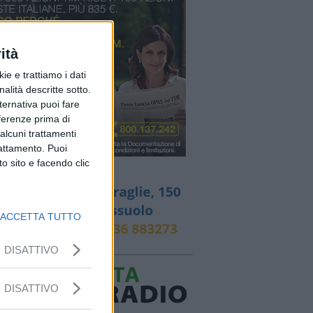
ità
ie e trattiamo i dati
nalità descritte sotto.
lternativa puoi fare
eferenze prima di
alcuni trattamenti
rattamento. Puoi
o sito e facendo clic
ACCETTA TUTTO
DISATTIVO
DISATTIVO