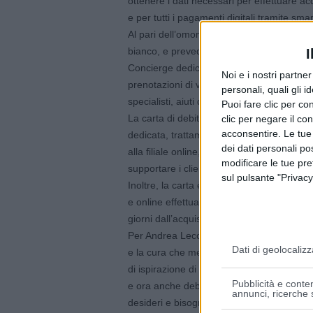
ottenere i dati necessari per effettuare acq
e per tutti i pagamenti digitali tramite sm
Al pari dell’omonima carta di credito lanci
bianco, e prevede anche un assistente pers
I
Concierge dedicato, cui è possibile rivolger
Noi e i nostri partne
prenotazioni di viaggi di lavoro e vacanze,
personali, quali gli i
specialisti, aiuti domestici, acquisto ed aff
Puoi fare clic per con
La carta di debito Exclusive offre inoltre l
clic per negare il co
acconsentire. Le tue
dedicata, trattamento riservato e preferen
dei dati personali po
alla filiale online, a disposizione tramite 
modificare le tue pr
supportare i clienti nell’utilizzo dei canali di
sul pulsante "Privacy
Inoltre, la carta è assistita da una polizza 
e online effettuati dal titolare in caso di 
giorni dall’acquisto del bene, scippo/aggre
Per Andrea Lecce, Direttore Sales & Marke
Dati di geolocalizz
e la cura che mettiamo ogni giorno nel nost
di ispirazione di Exclusive: non solo una c
Pubblicità e conten
e ora anche debito, ma un sistema di servi
annunci, ricerche s
desideri e bisogni, calibrati su uno stile di 