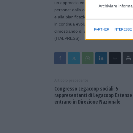
un approccio completo, con cui puntiamo a 
Archiviare informa
persone: dalla consulenza patrimoniale per
e alla pianificazione del passaggio generazi
Finalità e caratter
in continua evoluzione. Una proposta di val
PARTNER
INTERESSE
dimostrando di apprezzare”.
(ITALPRESS).
Articolo precedente
Congresso Legacoop sociali: 5
rappresentanti di Legacoop Estense
entrano in Direzione Nazionale