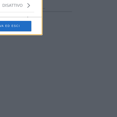
ora in onda
DISATTIVO
________________
VA ED ESCI