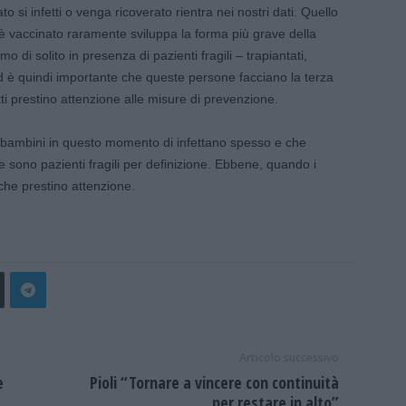
ato si infetti o venga ricoverato rientra nei nostri dati. Quello
 vaccinato raramente sviluppa la forma più grave della
o di solito in presenza di pazienti fragili – trapiantati,
 è quindi importante che queste persone facciano la terza
ti prestino attenzione alle misure di prevenzione.
 i bambini in questo momento di infettano spesso e che
 sono pazienti fragili per definizione. Ebbene, quando i
che prestino attenzione.
Articolo successivo
e
Pioli “Tornare a vincere con continuità
per restare in alto”