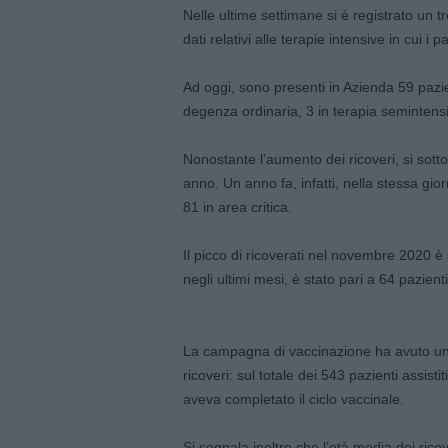
Nelle ultime settimane si è registrato un t
dati relativi alle terapie intensive in cui i 
Ad oggi, sono presenti in Azienda 59 pazien
degenza ordinaria, 3 in terapia semintensiv
Nonostante l’aumento dei ricoveri, si sott
anno. Un anno fa, infatti, nella stessa gio
81 in area critica.
Il picco di ricoverati nel novembre 2020 è st
negli ultimi mesi, è stato pari a 64 pazienti
La campagna di vaccinazione ha avuto un
ricoveri: sul totale dei 543 pazienti assist
aveva completato il ciclo vaccinale.
Si segnala inoltre che l’età media dei ric