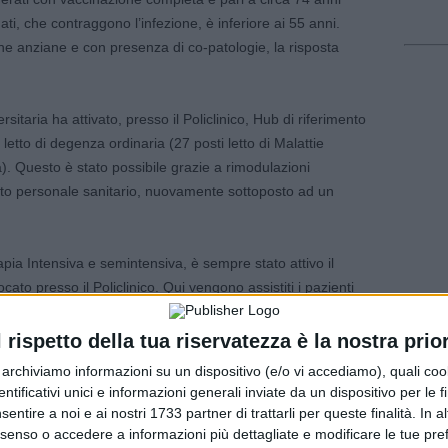
ti, che contraggono l’infezione, è inferiore ai 55 anni.
ne anziane e con presenza di co-patologie, la risposta
taria ha attivato, presso il Policlinico, Hub di riferimento
 letto di degenza ordinaria (27 posti letto di Malattie
ica). Questo è stato possibile grazie a rimodulazioni
tto personale sanitario, nuovamente sottoposto ad un
apia Intensiva e semintensiva, è sempre stato attivo il
to presso il Policlinico. Qui vengono assistiti i pazienti
l rispetto della tua riservatezza è la nostra prior
una sezione straordinaria pediatrica, per far fronte al picco di
r archiviamo informazioni su un dispositivo (e/o vi accediamo), quali cook
us respiratorio sinciziale, che da alcune settimane è tornato
dentificativi unici e informazioni generali inviate da un dispositivo per le fi
nte da quanto accaduto nello scorso anno.
sentire a noi e ai nostri 1733 partner di trattarli per queste finalità. In a
nsenso o accedere a informazioni più dettagliate e modificare le tue pr