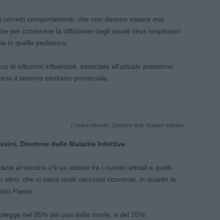
ti corretti comportamenti, che non devono essere mai
he per contenere la diffusione degli usuali virus respiratori
ia in quella pediatrica.
o di infezioni influenzali, associate all’attuale pressione
ss il sistema sanitario provinciale.
Cristina Mussini, Direttore delle Malattie Infettive
ini, Direttore delle Malattie Infettive
razie al vaccino c’è un abisso tra i numeri attuali e quelli
altro, che ci siano molti vaccinati ricoverati, in quanto la
stro Paese.
 protegge nel 95% dei casi dalla morte, e del 70%