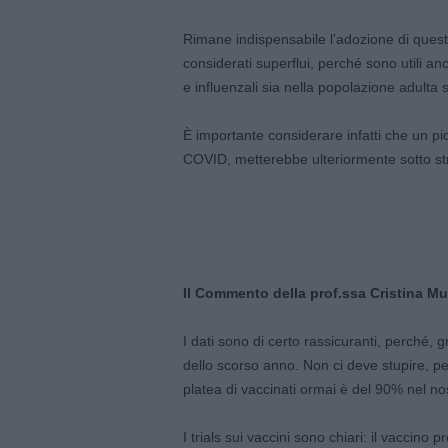
Rimane indispensabile l’adozione di ques
considerati superflui, perché sono utili anc
e influenzali sia nella popolazione adulta s
È importante considerare infatti che un picc
COVID, metterebbe ulteriormente sotto stre
Il Commento della prof.ssa Cristina Muss
I dati sono di certo rassicuranti, perché, g
dello scorso anno. Non ci deve stupire, per 
platea di vaccinati ormai è del 90% nel no
I trials sui vaccini sono chiari: il vaccino