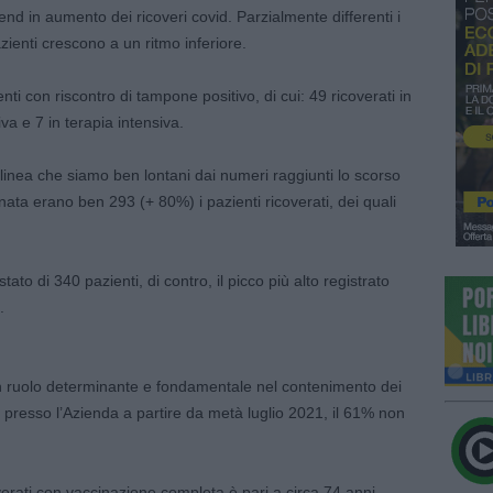
rend in aumento dei ricoveri covid. Parzialmente differenti i
pazienti crescono a un ritmo inferiore.
ti con riscontro di tampone positivo, di cui: 49 ricoverati in
a e 7 in terapia intensiva.
olinea che siamo ben lontani dai numeri raggiunti lo scorso
rnata erano ben 293 (+ 80%) i pazienti ricoverati, dei quali
ato di 340 pazienti, di contro, il picco più alto registrato
.
 ruolo determinante e fondamentale nel contenimento dei
iti presso l’Azienda a partire da metà luglio 2021, il 61% non
overati con vaccinazione completa è pari a circa 74 anni