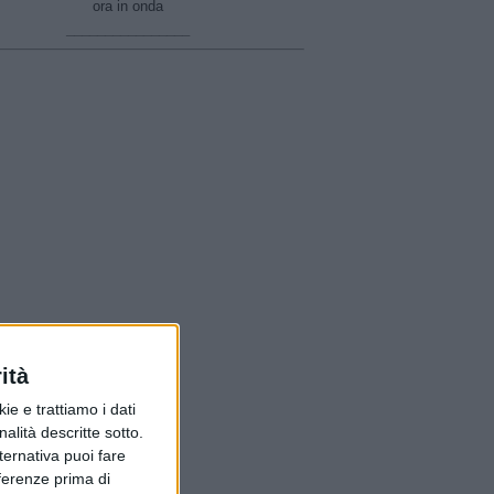
ora in onda
________________
ità
ie e trattiamo i dati
nalità descritte sotto.
lternativa puoi fare
eferenze prima di