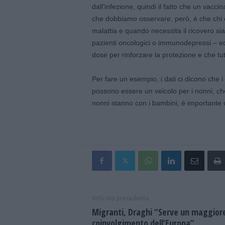
dall’infezione, quindi il fatto che un vaccin
che dobbiamo osservare, però, è che chi è
malattia e quando necessita il ricovero siam
pazienti oncologici o immunodepressi – ed
dose per rinforzare la protezione e che tut
Per fare un esempio, i dati ci dicono che
possono essere un veicolo per i nonni, che
nonni stanno con i bambini, è importante 
Articolo precedente
Migranti, Draghi “Serve un maggior
coinvolgimento dell’Europa”