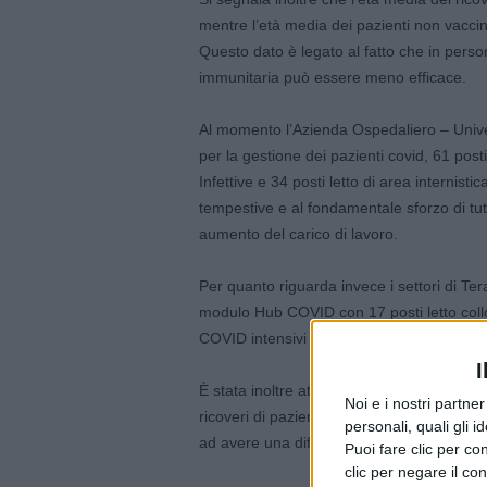
mentre l’età media dei pazienti non vaccina
Questo dato è legato al fatto che in perso
immunitaria può essere meno efficace.
Al momento l’Azienda Ospedaliero – Universi
per la gestione dei pazienti covid, 61 posti
Infettive e 34 posti letto di area internist
tempestive e al fondamentale sforzo di tu
aumento del carico di lavoro.
Per quanto riguarda invece i settori di Ter
modulo Hub COVID con 17 posti letto colloca
COVID intensivi e semintensivi.
I
È stata inoltre attivata, nei giorni scorsi, 
Noi e i nostri partne
ricoveri di pazienti con bronchioliti da vir
personali, quali gli i
ad avere una diffusione ampia, diversame
Puoi fare clic per con
clic per negare il co