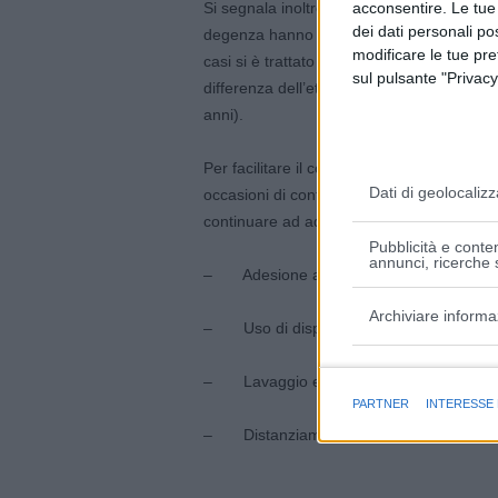
acconsentire. Le tue
Si segnala inoltre che, sono stati 70, negli
dei dati personali po
degenza hanno avuto bisogno di assistenza
modificare le tue pr
casi si è trattato di pazienti non vaccinat
sul pulsante "Privacy
differenza dell’età media fra i non vaccina
anni).
Per facilitare il contenimento della diffusi
Dati di geolocalizz
occasioni di contatto interpersonale in lu
continuare ad adottare in maniera puntual
Pubblicità e conten
annunci, ricerche s
– Adesione alla vaccinazione
Archiviare informa
– Uso di dispositivi di protezione e ma
Finalità e caratter
– Lavaggio e igiene delle mani
PARTNER
INTERESSE
– Distanziamento: evitare assembrame