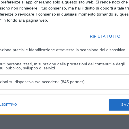
 preferenze si applicheranno solo a questo sito web. Si rende noto che 
 ultimi quattro mesi i pazienti che nel corso della loro
ssono non richiedere il tuo consenso, ma hai il diritto di opporti a tale t
 in area critica, con un’età media di 61 anni. Nel 70% dei
eferenze o revocare il consenso in qualsiasi momento tornando su quest
i o con ciclo incompleto: anche in questo caso è netta la
" in fondo alla pagina web.
ti (54,7 anni) e chi aveva un ciclo vaccinale completo (74,1
RIFIUTA TUTTO
one del virus in questo periodo dell’anno, nel quale le
azione precisi e identificazione attraverso la scansione del dispositivo
oghi chiusi sono molto più frequenti, si raccomanda di
e le seguenti misure:
uti personalizzati, misurazione delle prestazioni dei contenuti e degli
ul pubblico, sviluppo di servizi
zioni su dispositivo e/o accedervi (845 partner)
scherine
istiche speciali
 LEGITTIMO
SAL
nti.