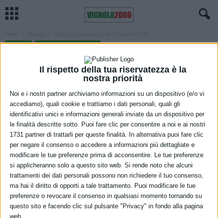
Home
Modena
L’Acetaia Comunale di San Cesario è DOP
MODENA
SAN CESARIO SUL PANARO
L’Acetaia Comunale di San Cesario è
Il rispetto della tua riservatezza è la
DOP
nostra priorità
Noi e i nostri partner archiviamo informazioni su un dispositivo (e/o vi
10 Dicembre 2021
accediamo), quali cookie e trattiamo i dati personali, quali gli
identificativi unici e informazioni generali inviate da un dispositivo per
le finalità descritte sotto. Puoi fare clic per consentire a noi e ai nostri
1731 partner di trattarli per queste finalità. In alternativa puoi fare clic
per negare il consenso o accedere a informazioni più dettagliate e
modificare le tue preferenze prima di acconsentire. Le tue preferenze
si applicheranno solo a questo sito web. Si rende noto che alcuni
trattamenti dei dati personali possono non richiedere il tuo consenso,
L’Acetaia Comunale di San Cesario entrerà nel circuito delle
ma hai il diritto di opporti a tale trattamento. Puoi modificare le tue
produzioni DOP, Denominazione di Origine Protetta. Si è tenuto
preferenze o revocare il consenso in qualsiasi momento tornando su
questo sito e facendo clic sul pulsante "Privacy" in fondo alla pagina
questa mattina, nei locali di Villa Boschetti, l’evento in cui è stata
web.