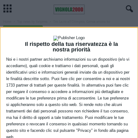
Home
Top news by Italpress
Tris Lazio all’Olimpico, Genoa ancora ko
TOP NEWS BY ITALPRESS
Tris Lazio all’Olimpico, Genoa ancora ko
Il rispetto della tua riservatezza è la
17 Dicembre 2021
nostra priorità
Noi e i nostri partner archiviamo informazioni su un dispositivo (e/o vi
accediamo), quali cookie e trattiamo i dati personali, quali gli
identificativi unici e informazioni generali inviate da un dispositivo per
le finalità descritte sotto. Puoi fare clic per consentire a noi e ai nostri
1733 partner di trattarli per queste finalità. In alternativa puoi fare clic
per negare il consenso o accedere a informazioni più dettagliate e
modificare le tue preferenze prima di acconsentire. Le tue preferenze
si applicheranno solo a questo sito web. Si rende noto che alcuni
trattamenti dei dati personali possono non richiedere il tuo consenso,
ma hai il diritto di opporti a tale trattamento. Puoi modificare le tue
preferenze o revocare il consenso in qualsiasi momento tornando su
questo sito e facendo clic sul pulsante "Privacy" in fondo alla pagina
web.