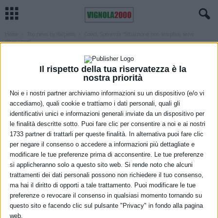
Home
Top news by Italpress
Covid, Speranza “Situazione non semplice, serve
attenzione”
TOP NEWS BY ITALPRESS
Covid, Speranza “Situazione non
Il rispetto della tua riservatezza è la
nostra priorità
semplice, serve attenzione”
Noi e i nostri partner archiviamo informazioni su un dispositivo (e/o vi
19 Dicembre 2021
accediamo), quali cookie e trattiamo i dati personali, quali gli
identificativi unici e informazioni generali inviate da un dispositivo per
le finalità descritte sotto. Puoi fare clic per consentire a noi e ai nostri
1733 partner di trattarli per queste finalità. In alternativa puoi fare clic
per negare il consenso o accedere a informazioni più dettagliate e
modificare le tue preferenze prima di acconsentire. Le tue preferenze
si applicheranno solo a questo sito web. Si rende noto che alcuni
trattamenti dei dati personali possono non richiedere il tuo consenso,
ma hai il diritto di opporti a tale trattamento. Puoi modificare le tue
preferenze o revocare il consenso in qualsiasi momento tornando su
questo sito e facendo clic sul pulsante "Privacy" in fondo alla pagina
web.