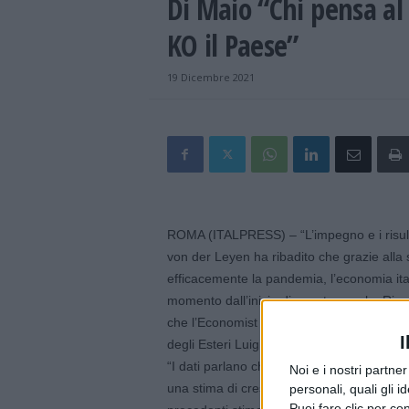
Di Maio “Chi pensa al
KO il Paese”
19 Dicembre 2021
ROMA (ITALPRESS) – “L’impegno e i risultati
von der Leyen ha ribadito che grazie alla s
efficacemente la pandemia, l’economia ital
momento dall’inizio di questo secolo. Rico
che l’Economist ha conferito all’Italia co
I
degli Esteri Luigi Di Maio.
“I dati parlano chiaramente: nei primi 10 m
Noi e i nostri partne
una stima di crescita del 6.3% nel 2021 e de
personali, quali gli i
Puoi fare clic per con