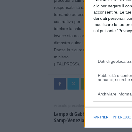
precedenti stime – aggiunge -. Chi oggi p
clic per negare il co
responsabilità davanti agli italiani di mett
acconsentire. Le tue
tornando ad essere competitivo a livello i
dei dati personali po
costruttiva per il rilancio dell’Italia. La l
modificare le tue pr
tutelare la salute dei cittadini, dall’altra a
sul pulsante "Privacy
invece sta accadendo proprio in queste or
dimostra quindi che l’atteggiamento dell’Ita
Paese in sicurezza, ma ancora non è finita.
ministro.
Dati di geolocalizz
(ITALPRESS).
Pubblicità e conten
annunci, ricerche s
Archiviare informa
Articolo precedente
Finalità e caratter
Lampo di Gabbiadini e magia di Henr
PARTNER
INTERESSE
Samp-Venezia 1-1