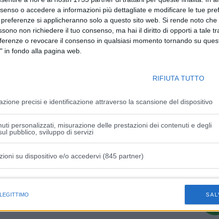
ensa a un voto anticipato dovrebbe assumersi la
nsenso o accedere a informazioni più dettagliate e modificare le tue pr
ere K.O. un Paese che invece sta correndo più di tutti, e sta
 preferenze si applicheranno solo a questo sito web. Si rende noto che 
nternazionale. Le forze politiche devono lavorare in maniera
ssono non richiedere il tuo consenso, ma hai il diritto di opporti a tale t
inea dura del governo contro il virus serve, da una parte, a
eferenze o revocare il consenso in qualsiasi momento tornando su quest
 fare ripartire l’Italia evitando nuovi lockdown, cosa che
" in fondo alla pagina web.
e ad esempio nei Paesi Bassi. La situazione all’estero
lia è stato il più prudente, e siamo riusciti a mettere il
RIFIUTA TUTTO
 Avanti così, con senso di responsabilità”, conclude il
azione precisi e identificazione attraverso la scansione del dispositivo
uti personalizzati, misurazione delle prestazioni dei contenuti e degli
ul pubblico, sviluppo di servizi
zioni su dispositivo e/o accedervi (845 partner)
Articolo successivo
istiche speciali
y,
Salvini “Draghi sta lavorando bene, resti
 LEGITTIMO
SAL
dov’è”