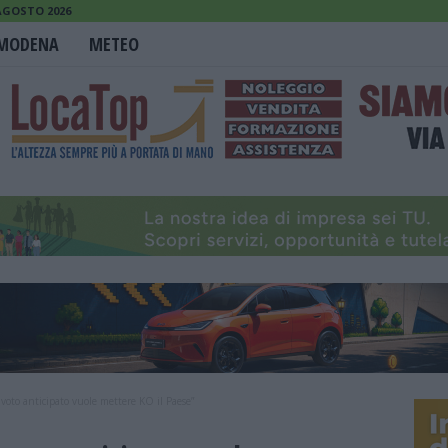
AGOSTO 2026
MODENA
METEO
voto anticipato vuole mettere KO il Paese”