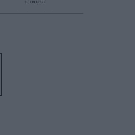
ora in onda
________________