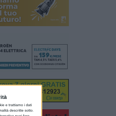
ità
ie e trattiamo i dati
nalità descritte sotto.
lternativa puoi fare