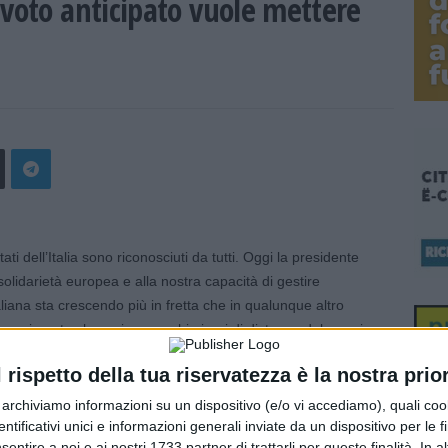
 voto anticipato vuole mettere
 dell’Italia sono riconosciuti da tutti. Oggi la presidente
olidarietà europea e alla nostra capacità di gestire
iana sta crescendo più in fretta che in qualunque altro
noscimento che arriva a pochi giorni di distanza dal premio
me Paese dell’anno 2021”. Lo scrive su Facebook il ministro
l rispetto della tua riservatezza è la nostra prior
esi dell’anno record di export, secondo l’Istat si prevede
r archiviamo informazioni su un dispositivo (e/o vi accediamo), quali cook
l 4,7% per il 2022. Previsioni al rialzo rispetto alle
dentificativi unici e informazioni generali inviate da un dispositivo per le fi
sentire a noi e ai nostri 1733 partner di trattarli per queste finalità. In a