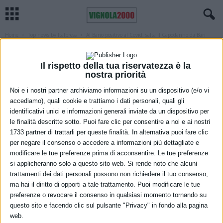
Home
Top news by Italpress
Al Bano positivo al Covid, salta il Capodanno da Bari
TOP NEWS BY ITALPRESS
Al Bano positivo al Covid, salta il
Il rispetto della tua riservatezza è la
nostra priorità
Capodanno da Bari
Noi e i nostri partner archiviamo informazioni su un dispositivo (e/o vi
29 Dicembre 2021
accediamo), quali cookie e trattiamo i dati personali, quali gli
identificativi unici e informazioni generali inviate da un dispositivo per
le finalità descritte sotto. Puoi fare clic per consentire a noi e ai nostri
1733 partner di trattarli per queste finalità. In alternativa puoi fare clic
per negare il consenso o accedere a informazioni più dettagliate e
modificare le tue preferenze prima di acconsentire. Le tue preferenze
si applicheranno solo a questo sito web. Si rende noto che alcuni
trattamenti dei dati personali possono non richiedere il tuo consenso,
ma hai il diritto di opporti a tale trattamento. Puoi modificare le tue
preferenze o revocare il consenso in qualsiasi momento tornando su
questo sito e facendo clic sul pulsante "Privacy" in fondo alla pagina
web.