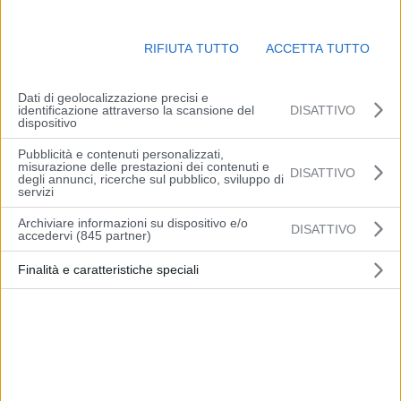
RIFIUTA TUTTO
ACCETTA TUTTO
Dati di geolocalizzazione precisi e
identificazione attraverso la scansione del
DISATTIVO
dispositivo
Pubblicità e contenuti personalizzati,
misurazione delle prestazioni dei contenuti e
DISATTIVO
degli annunci, ricerche sul pubblico, sviluppo di
servizi
Archiviare informazioni su dispositivo e/o
DISATTIVO
accedervi (845 partner)
ROMA (ITALPRESS) – Al Bano è positivo al Covid e non
parteciperà alla serata di Capodanno di Canale 5, in onda dal
Finalità e caratteristiche speciali
Petruzzelli di Bari. “Ebbene sì, il maledetto virus Covid – afferma il
cantante in un video postato su Instagram – mi ha colpito al punto
tale che non posso fare quello che c’era in programma di fare:
l’ultima notte dell’anno da Bari con Panicucci e tanti amici”. “Sono
qui, devo combattere questo braccio di ferro con questo maledetto
che è invisibile ma colpisce, è il nemico più importante, più