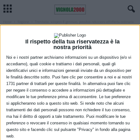
Home
Regione
Trenitalia: sciopero 8 gennaio, possibili riduzioni all’offerta ordinaria
REGIONE
TRASPORTI
Trenitalia: sciopero 8 gennaio, possibili
Il rispetto della tua riservatezza è la
nostra priorità
riduzioni all’offerta ordinaria
Noi e i nostri partner archiviamo informazioni su un dispositivo (e/o vi
7 Gennaio 2022
accediamo), quali cookie e trattiamo i dati personali, quali gli
identificativi unici e informazioni generali inviate da un dispositivo per
le finalità descritte sotto. Puoi fare clic per consentire a noi e ai nostri
1731 partner di trattarli per queste finalità. In alternativa puoi fare clic
per negare il consenso o accedere a informazioni più dettagliate e
modificare le tue preferenze prima di acconsentire. Le tue preferenze
si applicheranno solo a questo sito web. Si rende noto che alcuni
trattamenti dei dati personali possono non richiedere il tuo consenso,
ma hai il diritto di opporti a tale trattamento. Puoi modificare le tue
preferenze o revocare il consenso in qualsiasi momento tornando su
Potrà comportare riduzioni dell’offerta ferroviaria ordinaria lo
questo sito e facendo clic sul pulsante "Privacy" in fondo alla pagina
sciopero dei dipendenti di Trenitalia, proclamato dalle ore 9 alle 17
web.