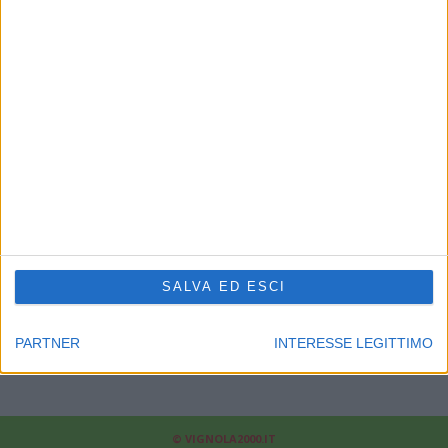
CHI SIAMO
Linea Radio Multimedia srl
P.Iva 02556210363 - Cap.Soc. 10.329,12 i.v.
Reg.Imprese Modena Nr.02556210363 - Rea Nr.311810
Supplemento al Periodico quotidiano Sassuolo2000.it
Reg. Trib. di Modena il 30/08/2001 al nr. 1599 - ROC 7892
Direttore responsabile Fabrizio Gherardi
Phone: 0536.807013
Il nostro
news-network
:
sassuolo2000.it
-
reggio2000.it
-
bologna2000.com
-
carpi2000.it
-
appenninonotizie.it
-
modena2000.it
SALVA ED ESCI
Contattaci:
redazione@modena2000.it
PARTNER
INTERESSE LEGITTIMO
© VIGNOLA2000.IT