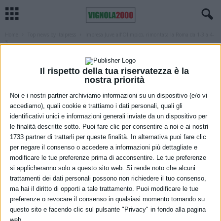
Home
Top news by Italpress
Impresa Juve all’Olimpico, rimontata la Roma da 1-3 a 4-
3
TOP NEWS BY ITALPRESS
Impresa Juve all’Olimpico, rimontata la
Il rispetto della tua riservatezza è la
nostra priorità
Roma da 1-3 a 4-3
Noi e i nostri partner archiviamo informazioni su un dispositivo (e/o vi
9 Gennaio 2022
accediamo), quali cookie e trattiamo i dati personali, quali gli
identificativi unici e informazioni generali inviate da un dispositivo per
le finalità descritte sotto. Puoi fare clic per consentire a noi e ai nostri
1733 partner di trattarli per queste finalità. In alternativa puoi fare clic
per negare il consenso o accedere a informazioni più dettagliate e
modificare le tue preferenze prima di acconsentire. Le tue preferenze
si applicheranno solo a questo sito web. Si rende noto che alcuni
trattamenti dei dati personali possono non richiedere il tuo consenso,
ma hai il diritto di opporti a tale trattamento. Puoi modificare le tue
preferenze o revocare il consenso in qualsiasi momento tornando su
questo sito e facendo clic sul pulsante "Privacy" in fondo alla pagina
web.