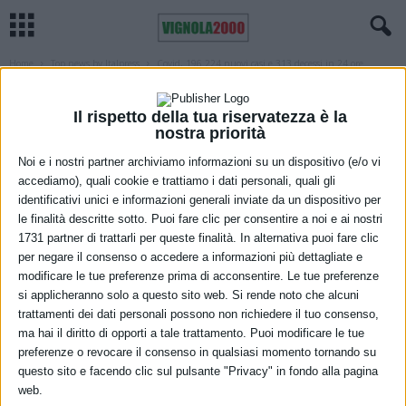
Home
Top news by Italpress
Covid, 196.224 nuovi casi e 313 decessi in 24 ore
TOP NEWS BY ITALPRESS
Covid, 196.224 nuovi casi e 313 decessi
Il rispetto della tua riservatezza è la
nostra priorità
in 24 ore
Noi e i nostri partner archiviamo informazioni su un dispositivo (e/o vi
12 Gennaio 2022
accediamo), quali cookie e trattiamo i dati personali, quali gli
identificativi unici e informazioni generali inviate da un dispositivo per
le finalità descritte sotto. Puoi fare clic per consentire a noi e ai nostri
1731 partner di trattarli per queste finalità. In alternativa puoi fare clic
per negare il consenso o accedere a informazioni più dettagliate e
modificare le tue preferenze prima di acconsentire. Le tue preferenze
si applicheranno solo a questo sito web. Si rende noto che alcuni
trattamenti dei dati personali possono non richiedere il tuo consenso,
ma hai il diritto di opporti a tale trattamento. Puoi modificare le tue
preferenze o revocare il consenso in qualsiasi momento tornando su
questo sito e facendo clic sul pulsante "Privacy" in fondo alla pagina
web.