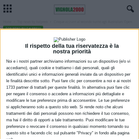
Home
Top news by Italpress
Cinque azzurri al secondo turno agli Australian Open
TOP NEWS BY ITALPRESS
Cinque azzurri al secondo turno agli
Il rispetto della tua riservatezza è la
Australian Open
nostra priorità
17 Gennaio 2022
Noi e i nostri partner archiviamo informazioni su un dispositivo (e/o vi
accediamo), quali cookie e trattiamo i dati personali, quali gli
identificativi unici e informazioni generali inviate da un dispositivo per
le finalità descritte sotto. Puoi fare clic per consentire a noi e ai nostri
1733 partner di trattarli per queste finalità. In alternativa puoi fare clic
per negare il consenso o accedere a informazioni più dettagliate e
modificare le tue preferenze prima di acconsentire. Le tue preferenze
si applicheranno solo a questo sito web. Si rende noto che alcuni
trattamenti dei dati personali possono non richiedere il tuo consenso,
ma hai il diritto di opporti a tale trattamento. Puoi modificare le tue
preferenze o revocare il consenso in qualsiasi momento tornando su
questo sito e facendo clic sul pulsante "Privacy" in fondo alla pagina