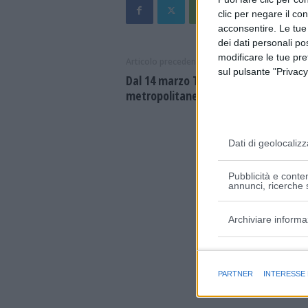
clic per negare il co
acconsentire. Le tue
dei dati personali po
modificare le tue pr
Articolo precedente
sul pulsante "Privacy
Dal 14 marzo Taser in arrivo in 14 cit
metropolitane
Dati di geolocalizz
Pubblicità e conten
annunci, ricerche s
Archiviare informa
Finalità e caratter
PARTNER
INTERESSE