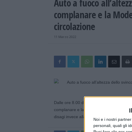
Auto a fuoco all’altezz
complanare e la Moden
circolazione
11 Marzo 2022
Dalle ore 8.00 di questa mattina i vigili d
complanare e la Modena – Sassuolo per un 
I
disagi invece alla circolazione stradale.
Noi e i nostri partne
personali, quali gli i
Puoi fare clic per con