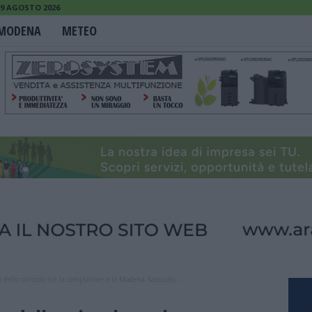
9 AGOSTO 2026
MODENA
METEO
a dello svincolo tra la complanare e la Modena-Sassuolo,...