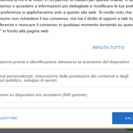
nsenso o accedere a informazioni più dettagliate e modificare le tue pr
 preferenze si applicheranno solo a questo sito web. Si rende noto che 
ssono non richiedere il tuo consenso, ma hai il diritto di opporti a tale t
eferenze o revocare il consenso in qualsiasi momento tornando su quest
Articolo successivo
" in fondo alla pagina web.
tà
Ucraina, sotto attacco dei russi la città di
Dnipro
RIFIUTA TUTTO
azione precisi e identificazione attraverso la scansione del dispositivo
uti personalizzati, misurazione delle prestazioni dei contenuti e degli
ul pubblico, sviluppo di servizi
zioni su dispositivo e/o accedervi (845 partner)
istiche speciali
 LEGITTIMO
SAL