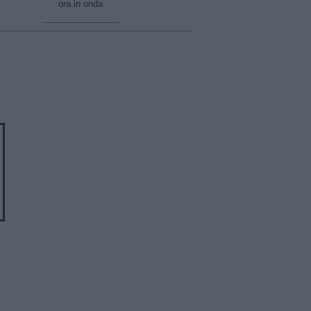
ora in onda
________________