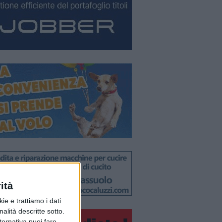
ità
ie e trattiamo i dati
nalità descritte sotto.
lternativa puoi fare