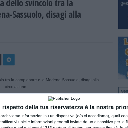
a dello svincolo tra la
a-Sassuolo, disagi alla
el fuoco stanno intervenendo a Modena sullo svincolo tra la
auto in fiamme. No sono stati segnalati feriti. Gravi
l rispetto della tua riservatezza è la nostra prior
r archiviamo informazioni su un dispositivo (e/o vi accediamo), quali cook
dentificativi unici e informazioni generali inviate da un dispositivo per le fi
sentire a noi e ai nostri 1733 partner di trattarli per queste finalità. In a