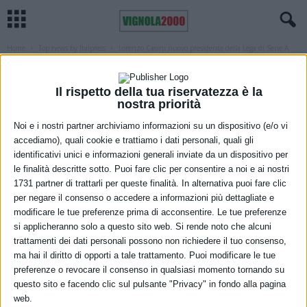
Home
Top news by Italpress
Lorenzo Casini nuovo presidente della Lega di Serie A
TOP NEWS BY ITALPRESS
Lorenzo Casini nuovo presidente della
Il rispetto della tua riservatezza è la
nostra priorità
Lega di Serie A
Noi e i nostri partner archiviamo informazioni su un dispositivo (e/o vi
11 Marzo 2022
accediamo), quali cookie e trattiamo i dati personali, quali gli
identificativi unici e informazioni generali inviate da un dispositivo per
le finalità descritte sotto. Puoi fare clic per consentire a noi e ai nostri
1731 partner di trattarli per queste finalità. In alternativa puoi fare clic
per negare il consenso o accedere a informazioni più dettagliate e
modificare le tue preferenze prima di acconsentire. Le tue preferenze
si applicheranno solo a questo sito web. Si rende noto che alcuni
trattamenti dei dati personali possono non richiedere il tuo consenso,
ma hai il diritto di opporti a tale trattamento. Puoi modificare le tue
preferenze o revocare il consenso in qualsiasi momento tornando su
questo sito e facendo clic sul pulsante "Privacy" in fondo alla pagina
web.