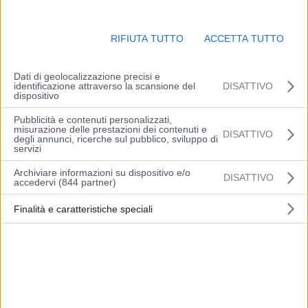
RIFIUTA TUTTO
ACCETTA TUTTO
Dati di geolocalizzazione precisi e
identificazione attraverso la scansione del
DISATTIVO
dispositivo
Pubblicità e contenuti personalizzati,
MILANO (ITALPRESS) – Lorenzo Casini è il nuovo presidente della
misurazione delle prestazioni dei contenuti e
DISATTIVO
degli annunci, ricerche sul pubblico, sviluppo di
Lega Serie A con 11 voti a favore e 8 astenuti. Un voto soltanto è
servizi
andato al dimissionario Paolo Dal Pino, che ha lasciato il suo
Archiviare informazioni su dispositivo e/o
DISATTIVO
incarico l’1 febbraio 2022. E’ stato dunque trovato il nome che ha
accedervi (844 partner)
raggiunto la maggioranza semplice dopo le tre fumate nere delle
Finalità e caratteristiche speciali
scorse settimane.
Classe 1976, romano, laureato in giurisprudenza, il successore di
Dal Pino è professore ordinario di diritto amministrativo presso la
Scuola IMT Alti Studi di Lucca oltre che capo di Gabinetto del
Ministero della cultura, docente di diritto amministrativo e
organizzazione e funzionamento della pubblica amministrazione e