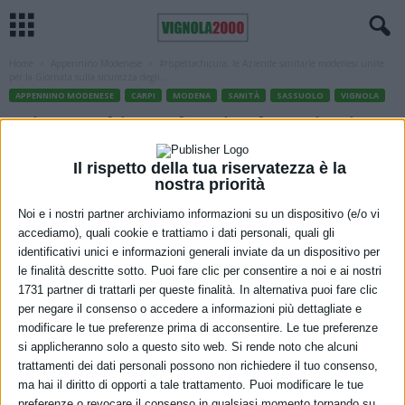
Home
Appennino Modenese
#rispettachicura, le Aziende sanitarie modenesi unite
per la Giornata sulla sicurezza degli...
APPENNINO MODENESE
CARPI
MODENA
SANITÀ
SASSUOLO
VIGNOLA
#rispettachicura, le Aziende sanitarie
modenesi unite per la Giornata sulla
Il rispetto della tua riservatezza è la
sicurezza degli operatori
nostra priorità
Noi e i nostri partner archiviamo informazioni su un dispositivo (e/o vi
11 Marzo 2022
accediamo), quali cookie e trattiamo i dati personali, quali gli
identificativi unici e informazioni generali inviate da un dispositivo per
le finalità descritte sotto. Puoi fare clic per consentire a noi e ai nostri
1731 partner di trattarli per queste finalità. In alternativa puoi fare clic
per negare il consenso o accedere a informazioni più dettagliate e
modificare le tue preferenze prima di acconsentire. Le tue preferenze
si applicheranno solo a questo sito web. Si rende noto che alcuni
trattamenti dei dati personali possono non richiedere il tuo consenso,
ma hai il diritto di opporti a tale trattamento. Puoi modificare le tue
preferenze o revocare il consenso in qualsiasi momento tornando su