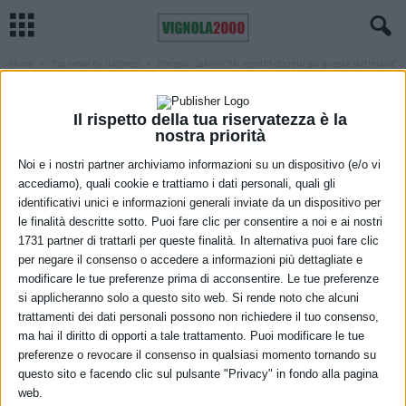
Home
Top news by Italpress
Energia, Salvini “Mi aspetto decreto già questa settimana”
TOP NEWS BY ITALPRESS
Energia, Salvini “Mi aspetto decreto già
Il rispetto della tua riservatezza è la
nostra priorità
questa settimana”
Noi e i nostri partner archiviamo informazioni su un dispositivo (e/o vi
12 Marzo 2022
accediamo), quali cookie e trattiamo i dati personali, quali gli
identificativi unici e informazioni generali inviate da un dispositivo per
le finalità descritte sotto. Puoi fare clic per consentire a noi e ai nostri
1731 partner di trattarli per queste finalità. In alternativa puoi fare clic
per negare il consenso o accedere a informazioni più dettagliate e
modificare le tue preferenze prima di acconsentire. Le tue preferenze
si applicheranno solo a questo sito web. Si rende noto che alcuni
trattamenti dei dati personali possono non richiedere il tuo consenso,
ma hai il diritto di opporti a tale trattamento. Puoi modificare le tue
preferenze o revocare il consenso in qualsiasi momento tornando su
questo sito e facendo clic sul pulsante "Privacy" in fondo alla pagina
web.