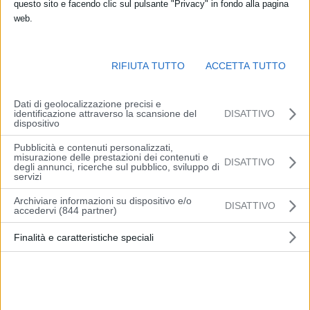
questo sito e facendo clic sul pulsante "Privacy" in fondo alla pagina
web.
RIFIUTA TUTTO
ACCETTA TUTTO
Dati di geolocalizzazione precisi e
identificazione attraverso la scansione del
DISATTIVO
dispositivo
RIMINI (ITALPRESS) – Il SIGEP è tornato. E con lui il grande
Pubblicità e contenuti personalizzati,
mondo del foodservice dolce, che dal 12 al 16 marzo si è dato
misurazione delle prestazioni dei contenuti e
DISATTIVO
degli annunci, ricerche sul pubblico, sviluppo di
appuntamento alla Fiera di Rimini all’insegna di business e
servizi
internazionalità. Il Salone di Italian Exhibition Group dedicato a
Archiviare informazioni su dispositivo e/o
DISATTIVO
Gelateria, Pasticceria, Panificazione e Caffè ha richiamato una folla
accedervi (844 partner)
di operatori fin dalle prime ore della mattina, desiderosa – dopo
Finalità e caratteristiche speciali
due anni – di conoscere le novità del settore e incontrare i big del
mercato.
Il SIGEP 2022, su 90mila metri quadrati, si apre infatti con i grandi
protagonisti del settore: in stand che svettano per dimensioni,
architettura e materiali all’avanguardia, ci sono le aziende leader