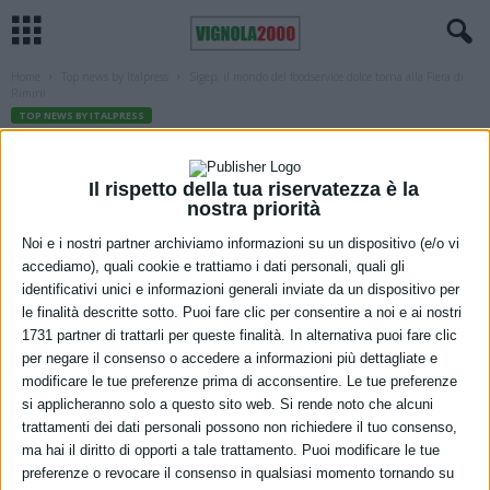
Home
Top news by Italpress
Sigep, il mondo del foodservice dolce torna alla Fiera di
Rimini
TOP NEWS BY ITALPRESS
Sigep, il mondo del foodservice dolce
torna alla Fiera di Rimini
Il rispetto della tua riservatezza è la
nostra priorità
12 Marzo 2022
Noi e i nostri partner archiviamo informazioni su un dispositivo (e/o vi
accediamo), quali cookie e trattiamo i dati personali, quali gli
identificativi unici e informazioni generali inviate da un dispositivo per
le finalità descritte sotto. Puoi fare clic per consentire a noi e ai nostri
1731 partner di trattarli per queste finalità. In alternativa puoi fare clic
per negare il consenso o accedere a informazioni più dettagliate e
modificare le tue preferenze prima di acconsentire. Le tue preferenze
si applicheranno solo a questo sito web. Si rende noto che alcuni
trattamenti dei dati personali possono non richiedere il tuo consenso,
ma hai il diritto di opporti a tale trattamento. Puoi modificare le tue
preferenze o revocare il consenso in qualsiasi momento tornando su